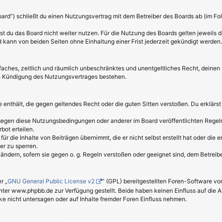
oard“) schließt du einen Nutzungsvertrag mit dem Betreiber des Boards ab (im Fo
t du das Board nicht weiter nutzen. Für die Nutzung des Boards gelten jeweils di
kann von beiden Seiten ohne Einhaltung einer Frist jederzeit gekündigt werden.
einfaches, zeitlich und räumlich unbeschränktes und unentgeltliches Recht, deine
h Kündigung des Nutzungsvertrages bestehen.
lte enthält, die gegen geltendes Recht oder die guten Sitten verstoßen. Du erklärs
 gegen diese Nutzungsbedingungen oder anderer im Board veröffentlichten Regel
bot erteilen.
ür die Inhalte von Beiträgen übernimmt, die er nicht selbst erstellt hat oder die
er zu sperren.
uändern, sofern sie gegen o. g. Regeln verstoßen oder geeignet sind, dem Betrei
r „
GNU General Public License v2
“ (GPL) bereitgestellten Foren-Software 
er www.phpbb.de zur Verfügung gestellt. Beide haben keinen Einfluss auf die A
 nicht untersagen oder auf Inhalte fremder Foren Einfluss nehmen.