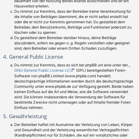
dauerhaft von der Nutzung dieses Boards ausschließen und dir ein
Hausverbot erteilen.
Du nimmst zur Kenntnis, dass der Betreiber keine Verantwortung für
die Inhalte von Beiträgen übernimmt, die er nicht selbst erstellt hat
oder die er nicht zur Kenntnis genommen hat. Du gestattest dem
Betreiber, dein Benutzerkonto, Beiträge und Funktionen jederzeit zu
löschen oder zu sperren.
Du gestattest dem Betreiber darüber hinaus, deine Beiträge
abzuändern, sofern sie gegen o. g. Regeln verstoßen oder geeignet
sind, dem Betreiber oder einem Dritten Schaden zuzufügen.
4. General Public License
Du nimmst zur Kenntnis, dass es sich bei phpBB um eine unter der „
GNU General Public License v2
“ (GPL) bereitgestellten Foren-
Software von phpBB Limited (www.phpbb.com) handelt;
deutschsprachige Informationen werden durch die deutschsprachige
Community unter www.phpbb.de zur Verfügung gestellt. Beide haben
keinen Einfluss auf die Art und Weise, wie die Software verwendet
wird. Sie können insbesondere die Verwendung der Software für
bestimmte Zwecke nicht untersagen oder auf Inhalte fremder Foren
Einfluss nehmen.
5. Gewährleistung
Der Betreiber haftet mit Ausnahme der Verletzung von Leben, Körper
und Gesundheit und der Verletzung wesentlicher Vertragspflichten
(Kardinalpflichten) nur für Schäden, die auf ein vorsätzliches oder