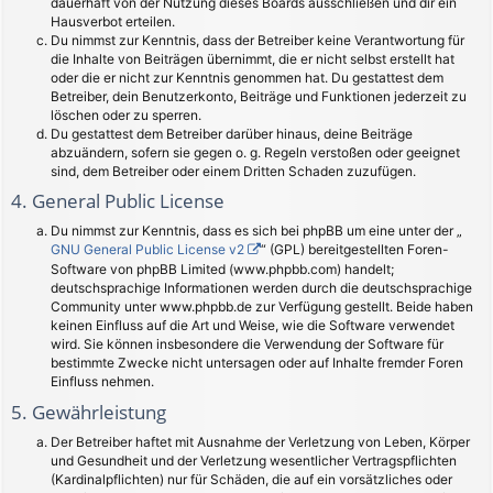
dauerhaft von der Nutzung dieses Boards ausschließen und dir ein
Hausverbot erteilen.
Du nimmst zur Kenntnis, dass der Betreiber keine Verantwortung für
die Inhalte von Beiträgen übernimmt, die er nicht selbst erstellt hat
oder die er nicht zur Kenntnis genommen hat. Du gestattest dem
Betreiber, dein Benutzerkonto, Beiträge und Funktionen jederzeit zu
löschen oder zu sperren.
Du gestattest dem Betreiber darüber hinaus, deine Beiträge
abzuändern, sofern sie gegen o. g. Regeln verstoßen oder geeignet
sind, dem Betreiber oder einem Dritten Schaden zuzufügen.
4. General Public License
Du nimmst zur Kenntnis, dass es sich bei phpBB um eine unter der „
GNU General Public License v2
“ (GPL) bereitgestellten Foren-
Software von phpBB Limited (www.phpbb.com) handelt;
deutschsprachige Informationen werden durch die deutschsprachige
Community unter www.phpbb.de zur Verfügung gestellt. Beide haben
keinen Einfluss auf die Art und Weise, wie die Software verwendet
wird. Sie können insbesondere die Verwendung der Software für
bestimmte Zwecke nicht untersagen oder auf Inhalte fremder Foren
Einfluss nehmen.
5. Gewährleistung
Der Betreiber haftet mit Ausnahme der Verletzung von Leben, Körper
und Gesundheit und der Verletzung wesentlicher Vertragspflichten
(Kardinalpflichten) nur für Schäden, die auf ein vorsätzliches oder