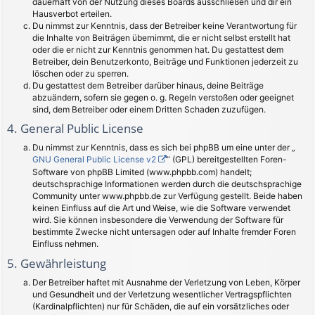
dauerhaft von der Nutzung dieses Boards ausschließen und dir ein
Hausverbot erteilen.
Du nimmst zur Kenntnis, dass der Betreiber keine Verantwortung für
die Inhalte von Beiträgen übernimmt, die er nicht selbst erstellt hat
oder die er nicht zur Kenntnis genommen hat. Du gestattest dem
Betreiber, dein Benutzerkonto, Beiträge und Funktionen jederzeit zu
löschen oder zu sperren.
Du gestattest dem Betreiber darüber hinaus, deine Beiträge
abzuändern, sofern sie gegen o. g. Regeln verstoßen oder geeignet
sind, dem Betreiber oder einem Dritten Schaden zuzufügen.
4. General Public License
Du nimmst zur Kenntnis, dass es sich bei phpBB um eine unter der „
GNU General Public License v2
“ (GPL) bereitgestellten Foren-
Software von phpBB Limited (www.phpbb.com) handelt;
deutschsprachige Informationen werden durch die deutschsprachige
Community unter www.phpbb.de zur Verfügung gestellt. Beide haben
keinen Einfluss auf die Art und Weise, wie die Software verwendet
wird. Sie können insbesondere die Verwendung der Software für
bestimmte Zwecke nicht untersagen oder auf Inhalte fremder Foren
Einfluss nehmen.
5. Gewährleistung
Der Betreiber haftet mit Ausnahme der Verletzung von Leben, Körper
und Gesundheit und der Verletzung wesentlicher Vertragspflichten
(Kardinalpflichten) nur für Schäden, die auf ein vorsätzliches oder