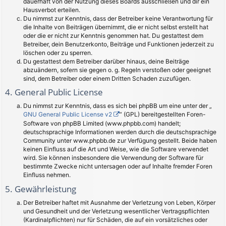
dauerhaft von der Nutzung dieses Boards ausschließen und dir ein
Hausverbot erteilen.
Du nimmst zur Kenntnis, dass der Betreiber keine Verantwortung für
die Inhalte von Beiträgen übernimmt, die er nicht selbst erstellt hat
oder die er nicht zur Kenntnis genommen hat. Du gestattest dem
Betreiber, dein Benutzerkonto, Beiträge und Funktionen jederzeit zu
löschen oder zu sperren.
Du gestattest dem Betreiber darüber hinaus, deine Beiträge
abzuändern, sofern sie gegen o. g. Regeln verstoßen oder geeignet
sind, dem Betreiber oder einem Dritten Schaden zuzufügen.
4. General Public License
Du nimmst zur Kenntnis, dass es sich bei phpBB um eine unter der „
GNU General Public License v2
“ (GPL) bereitgestellten Foren-
Software von phpBB Limited (www.phpbb.com) handelt;
deutschsprachige Informationen werden durch die deutschsprachige
Community unter www.phpbb.de zur Verfügung gestellt. Beide haben
keinen Einfluss auf die Art und Weise, wie die Software verwendet
wird. Sie können insbesondere die Verwendung der Software für
bestimmte Zwecke nicht untersagen oder auf Inhalte fremder Foren
Einfluss nehmen.
5. Gewährleistung
Der Betreiber haftet mit Ausnahme der Verletzung von Leben, Körper
und Gesundheit und der Verletzung wesentlicher Vertragspflichten
(Kardinalpflichten) nur für Schäden, die auf ein vorsätzliches oder