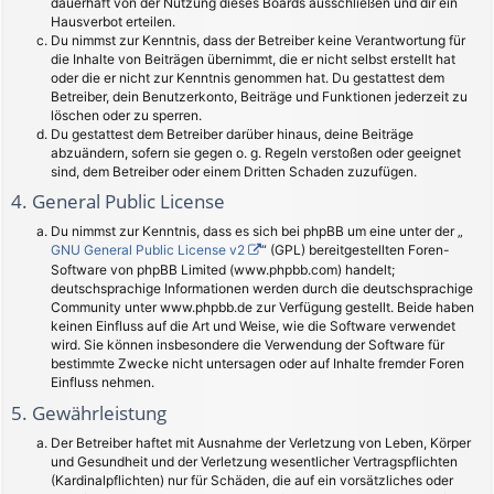
dauerhaft von der Nutzung dieses Boards ausschließen und dir ein
Hausverbot erteilen.
Du nimmst zur Kenntnis, dass der Betreiber keine Verantwortung für
die Inhalte von Beiträgen übernimmt, die er nicht selbst erstellt hat
oder die er nicht zur Kenntnis genommen hat. Du gestattest dem
Betreiber, dein Benutzerkonto, Beiträge und Funktionen jederzeit zu
löschen oder zu sperren.
Du gestattest dem Betreiber darüber hinaus, deine Beiträge
abzuändern, sofern sie gegen o. g. Regeln verstoßen oder geeignet
sind, dem Betreiber oder einem Dritten Schaden zuzufügen.
4. General Public License
Du nimmst zur Kenntnis, dass es sich bei phpBB um eine unter der „
GNU General Public License v2
“ (GPL) bereitgestellten Foren-
Software von phpBB Limited (www.phpbb.com) handelt;
deutschsprachige Informationen werden durch die deutschsprachige
Community unter www.phpbb.de zur Verfügung gestellt. Beide haben
keinen Einfluss auf die Art und Weise, wie die Software verwendet
wird. Sie können insbesondere die Verwendung der Software für
bestimmte Zwecke nicht untersagen oder auf Inhalte fremder Foren
Einfluss nehmen.
5. Gewährleistung
Der Betreiber haftet mit Ausnahme der Verletzung von Leben, Körper
und Gesundheit und der Verletzung wesentlicher Vertragspflichten
(Kardinalpflichten) nur für Schäden, die auf ein vorsätzliches oder