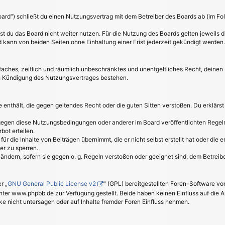
oard“) schließt du einen Nutzungsvertrag mit dem Betreiber des Boards ab (im Fo
t du das Board nicht weiter nutzen. Für die Nutzung des Boards gelten jeweils di
kann von beiden Seiten ohne Einhaltung einer Frist jederzeit gekündigt werden.
einfaches, zeitlich und räumlich unbeschränktes und unentgeltliches Recht, deine
h Kündigung des Nutzungsvertrages bestehen.
lte enthält, die gegen geltendes Recht oder die guten Sitten verstoßen. Du erklärs
 gegen diese Nutzungsbedingungen oder anderer im Board veröffentlichten Regel
bot erteilen.
ür die Inhalte von Beiträgen übernimmt, die er nicht selbst erstellt hat oder die
er zu sperren.
uändern, sofern sie gegen o. g. Regeln verstoßen oder geeignet sind, dem Betrei
r „
GNU General Public License v2
“ (GPL) bereitgestellten Foren-Software 
er www.phpbb.de zur Verfügung gestellt. Beide haben keinen Einfluss auf die A
 nicht untersagen oder auf Inhalte fremder Foren Einfluss nehmen.