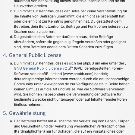
dauerhaft von der Nutzung dieses Boards ausschließen und dir ein
Hausverbot erteilen.
Du nimmst zur Kenntnis, dass der Betreiber keine Verantwortung für
die Inhalte von Beiträgen übernimmt, die er nicht selbst erstellt hat
oder die er nicht zur Kenntnis genommen hat. Du gestattest dem
Betreiber, dein Benutzerkonto, Beiträge und Funktionen jederzeit zu
löschen oder zu sperren.
Du gestattest dem Betreiber darüber hinaus, deine Beiträge
abzuändern, sofern sie gegen o. g. Regeln verstoßen oder geeignet
sind, dem Betreiber oder einem Dritten Schaden zuzufügen.
4. General Public License
Du nimmst zur Kenntnis, dass es sich bei phpBB um eine unter der „
GNU General Public License v2
“ (GPL) bereitgestellten Foren-
Software von phpBB Limited (www.phpbb.com) handelt;
deutschsprachige Informationen werden durch die deutschsprachige
Community unter www.phpbb.de zur Verfügung gestellt. Beide haben
keinen Einfluss auf die Art und Weise, wie die Software verwendet
wird. Sie können insbesondere die Verwendung der Software für
bestimmte Zwecke nicht untersagen oder auf Inhalte fremder Foren
Einfluss nehmen.
5. Gewährleistung
Der Betreiber haftet mit Ausnahme der Verletzung von Leben, Körper
und Gesundheit und der Verletzung wesentlicher Vertragspflichten
(Kardinalpflichten) nur für Schäden, die auf ein vorsätzliches oder