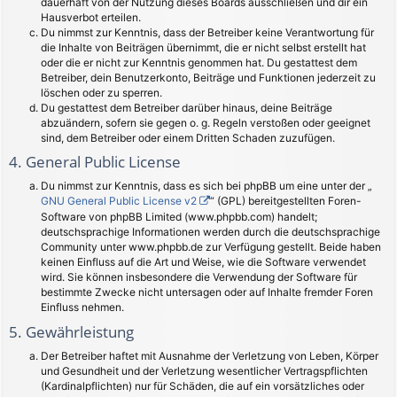
dauerhaft von der Nutzung dieses Boards ausschließen und dir ein
Hausverbot erteilen.
Du nimmst zur Kenntnis, dass der Betreiber keine Verantwortung für
die Inhalte von Beiträgen übernimmt, die er nicht selbst erstellt hat
oder die er nicht zur Kenntnis genommen hat. Du gestattest dem
Betreiber, dein Benutzerkonto, Beiträge und Funktionen jederzeit zu
löschen oder zu sperren.
Du gestattest dem Betreiber darüber hinaus, deine Beiträge
abzuändern, sofern sie gegen o. g. Regeln verstoßen oder geeignet
sind, dem Betreiber oder einem Dritten Schaden zuzufügen.
4. General Public License
Du nimmst zur Kenntnis, dass es sich bei phpBB um eine unter der „
GNU General Public License v2
“ (GPL) bereitgestellten Foren-
Software von phpBB Limited (www.phpbb.com) handelt;
deutschsprachige Informationen werden durch die deutschsprachige
Community unter www.phpbb.de zur Verfügung gestellt. Beide haben
keinen Einfluss auf die Art und Weise, wie die Software verwendet
wird. Sie können insbesondere die Verwendung der Software für
bestimmte Zwecke nicht untersagen oder auf Inhalte fremder Foren
Einfluss nehmen.
5. Gewährleistung
Der Betreiber haftet mit Ausnahme der Verletzung von Leben, Körper
und Gesundheit und der Verletzung wesentlicher Vertragspflichten
(Kardinalpflichten) nur für Schäden, die auf ein vorsätzliches oder