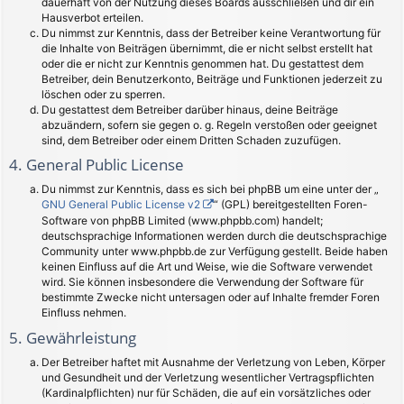
dauerhaft von der Nutzung dieses Boards ausschließen und dir ein
Hausverbot erteilen.
Du nimmst zur Kenntnis, dass der Betreiber keine Verantwortung für
die Inhalte von Beiträgen übernimmt, die er nicht selbst erstellt hat
oder die er nicht zur Kenntnis genommen hat. Du gestattest dem
Betreiber, dein Benutzerkonto, Beiträge und Funktionen jederzeit zu
löschen oder zu sperren.
Du gestattest dem Betreiber darüber hinaus, deine Beiträge
abzuändern, sofern sie gegen o. g. Regeln verstoßen oder geeignet
sind, dem Betreiber oder einem Dritten Schaden zuzufügen.
4. General Public License
Du nimmst zur Kenntnis, dass es sich bei phpBB um eine unter der „
GNU General Public License v2
“ (GPL) bereitgestellten Foren-
Software von phpBB Limited (www.phpbb.com) handelt;
deutschsprachige Informationen werden durch die deutschsprachige
Community unter www.phpbb.de zur Verfügung gestellt. Beide haben
keinen Einfluss auf die Art und Weise, wie die Software verwendet
wird. Sie können insbesondere die Verwendung der Software für
bestimmte Zwecke nicht untersagen oder auf Inhalte fremder Foren
Einfluss nehmen.
5. Gewährleistung
Der Betreiber haftet mit Ausnahme der Verletzung von Leben, Körper
und Gesundheit und der Verletzung wesentlicher Vertragspflichten
(Kardinalpflichten) nur für Schäden, die auf ein vorsätzliches oder