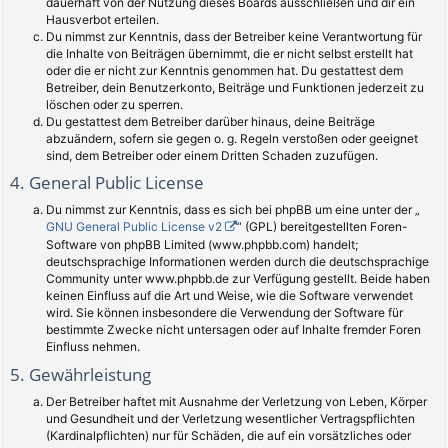
dauerhaft von der Nutzung dieses Boards ausschließen und dir ein
Hausverbot erteilen.
Du nimmst zur Kenntnis, dass der Betreiber keine Verantwortung für
die Inhalte von Beiträgen übernimmt, die er nicht selbst erstellt hat
oder die er nicht zur Kenntnis genommen hat. Du gestattest dem
Betreiber, dein Benutzerkonto, Beiträge und Funktionen jederzeit zu
löschen oder zu sperren.
Du gestattest dem Betreiber darüber hinaus, deine Beiträge
abzuändern, sofern sie gegen o. g. Regeln verstoßen oder geeignet
sind, dem Betreiber oder einem Dritten Schaden zuzufügen.
4. General Public License
Du nimmst zur Kenntnis, dass es sich bei phpBB um eine unter der „
GNU General Public License v2
“ (GPL) bereitgestellten Foren-
Software von phpBB Limited (www.phpbb.com) handelt;
deutschsprachige Informationen werden durch die deutschsprachige
Community unter www.phpbb.de zur Verfügung gestellt. Beide haben
keinen Einfluss auf die Art und Weise, wie die Software verwendet
wird. Sie können insbesondere die Verwendung der Software für
bestimmte Zwecke nicht untersagen oder auf Inhalte fremder Foren
Einfluss nehmen.
5. Gewährleistung
Der Betreiber haftet mit Ausnahme der Verletzung von Leben, Körper
und Gesundheit und der Verletzung wesentlicher Vertragspflichten
(Kardinalpflichten) nur für Schäden, die auf ein vorsätzliches oder