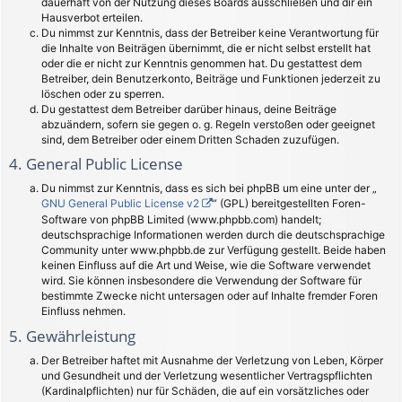
dauerhaft von der Nutzung dieses Boards ausschließen und dir ein
Hausverbot erteilen.
Du nimmst zur Kenntnis, dass der Betreiber keine Verantwortung für
die Inhalte von Beiträgen übernimmt, die er nicht selbst erstellt hat
oder die er nicht zur Kenntnis genommen hat. Du gestattest dem
Betreiber, dein Benutzerkonto, Beiträge und Funktionen jederzeit zu
löschen oder zu sperren.
Du gestattest dem Betreiber darüber hinaus, deine Beiträge
abzuändern, sofern sie gegen o. g. Regeln verstoßen oder geeignet
sind, dem Betreiber oder einem Dritten Schaden zuzufügen.
4. General Public License
Du nimmst zur Kenntnis, dass es sich bei phpBB um eine unter der „
GNU General Public License v2
“ (GPL) bereitgestellten Foren-
Software von phpBB Limited (www.phpbb.com) handelt;
deutschsprachige Informationen werden durch die deutschsprachige
Community unter www.phpbb.de zur Verfügung gestellt. Beide haben
keinen Einfluss auf die Art und Weise, wie die Software verwendet
wird. Sie können insbesondere die Verwendung der Software für
bestimmte Zwecke nicht untersagen oder auf Inhalte fremder Foren
Einfluss nehmen.
5. Gewährleistung
Der Betreiber haftet mit Ausnahme der Verletzung von Leben, Körper
und Gesundheit und der Verletzung wesentlicher Vertragspflichten
(Kardinalpflichten) nur für Schäden, die auf ein vorsätzliches oder