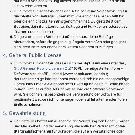
dauerhaft von der Nutzung dieses Boards ausschließen und dir ein
Hausverbot erteilen.
Du nimmst zur Kenntnis, dass der Betreiber keine Verantwortung für
die Inhalte von Beiträgen übernimmt, die er nicht selbst erstellt hat
oder die er nicht zur Kenntnis genommen hat. Du gestattest dem
Betreiber, dein Benutzerkonto, Beiträge und Funktionen jederzeit zu
löschen oder zu sperren.
Du gestattest dem Betreiber darüber hinaus, deine Beiträge
abzuändern, sofern sie gegen o. g. Regeln verstoßen oder geeignet
sind, dem Betreiber oder einem Dritten Schaden zuzufügen.
4. General Public License
Du nimmst zur Kenntnis, dass es sich bei phpBB um eine unter der „
GNU General Public License v2
“ (GPL) bereitgestellten Foren-
Software von phpBB Limited (www.phpbb.com) handelt;
deutschsprachige Informationen werden durch die deutschsprachige
Community unter www.phpbb.de zur Verfügung gestellt. Beide haben
keinen Einfluss auf die Art und Weise, wie die Software verwendet
wird. Sie können insbesondere die Verwendung der Software für
bestimmte Zwecke nicht untersagen oder auf Inhalte fremder Foren
Einfluss nehmen.
5. Gewährleistung
Der Betreiber haftet mit Ausnahme der Verletzung von Leben, Körper
und Gesundheit und der Verletzung wesentlicher Vertragspflichten
(Kardinalpflichten) nur für Schäden, die auf ein vorsätzliches oder