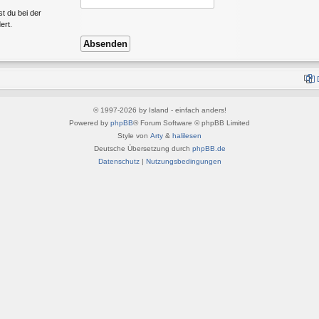
st du bei der
ert.
© 1997-2026 by Island - einfach anders!
Powered by
phpBB
® Forum Software © phpBB Limited
Style von
Arty
&
halilesen
Deutsche Übersetzung durch
phpBB.de
Datenschutz
|
Nutzungsbedingungen