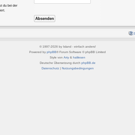
st du bei der
ert.
© 1997-2026 by Island - einfach anders!
Powered by
phpBB
® Forum Software © phpBB Limited
Style von
Arty
&
halilesen
Deutsche Übersetzung durch
phpBB.de
Datenschutz
|
Nutzungsbedingungen