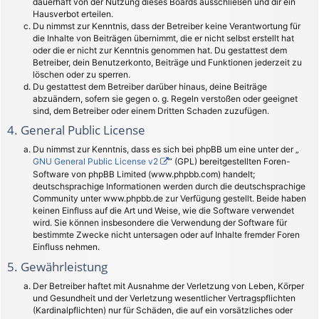
dauerhaft von der Nutzung dieses Boards ausschließen und dir ein
Hausverbot erteilen.
Du nimmst zur Kenntnis, dass der Betreiber keine Verantwortung für
die Inhalte von Beiträgen übernimmt, die er nicht selbst erstellt hat
oder die er nicht zur Kenntnis genommen hat. Du gestattest dem
Betreiber, dein Benutzerkonto, Beiträge und Funktionen jederzeit zu
löschen oder zu sperren.
Du gestattest dem Betreiber darüber hinaus, deine Beiträge
abzuändern, sofern sie gegen o. g. Regeln verstoßen oder geeignet
sind, dem Betreiber oder einem Dritten Schaden zuzufügen.
4. General Public License
Du nimmst zur Kenntnis, dass es sich bei phpBB um eine unter der „
GNU General Public License v2
“ (GPL) bereitgestellten Foren-
Software von phpBB Limited (www.phpbb.com) handelt;
deutschsprachige Informationen werden durch die deutschsprachige
Community unter www.phpbb.de zur Verfügung gestellt. Beide haben
keinen Einfluss auf die Art und Weise, wie die Software verwendet
wird. Sie können insbesondere die Verwendung der Software für
bestimmte Zwecke nicht untersagen oder auf Inhalte fremder Foren
Einfluss nehmen.
5. Gewährleistung
Der Betreiber haftet mit Ausnahme der Verletzung von Leben, Körper
und Gesundheit und der Verletzung wesentlicher Vertragspflichten
(Kardinalpflichten) nur für Schäden, die auf ein vorsätzliches oder