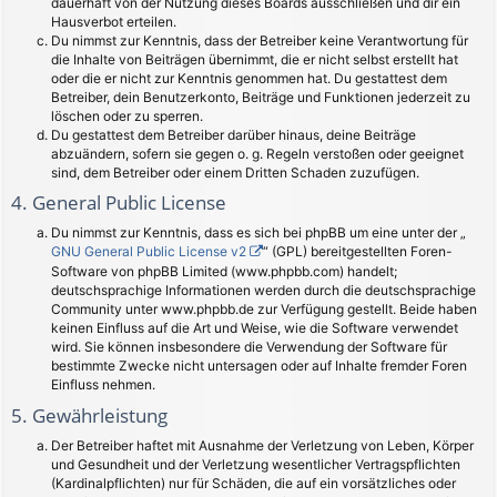
dauerhaft von der Nutzung dieses Boards ausschließen und dir ein
Hausverbot erteilen.
Du nimmst zur Kenntnis, dass der Betreiber keine Verantwortung für
die Inhalte von Beiträgen übernimmt, die er nicht selbst erstellt hat
oder die er nicht zur Kenntnis genommen hat. Du gestattest dem
Betreiber, dein Benutzerkonto, Beiträge und Funktionen jederzeit zu
löschen oder zu sperren.
Du gestattest dem Betreiber darüber hinaus, deine Beiträge
abzuändern, sofern sie gegen o. g. Regeln verstoßen oder geeignet
sind, dem Betreiber oder einem Dritten Schaden zuzufügen.
4. General Public License
Du nimmst zur Kenntnis, dass es sich bei phpBB um eine unter der „
GNU General Public License v2
“ (GPL) bereitgestellten Foren-
Software von phpBB Limited (www.phpbb.com) handelt;
deutschsprachige Informationen werden durch die deutschsprachige
Community unter www.phpbb.de zur Verfügung gestellt. Beide haben
keinen Einfluss auf die Art und Weise, wie die Software verwendet
wird. Sie können insbesondere die Verwendung der Software für
bestimmte Zwecke nicht untersagen oder auf Inhalte fremder Foren
Einfluss nehmen.
5. Gewährleistung
Der Betreiber haftet mit Ausnahme der Verletzung von Leben, Körper
und Gesundheit und der Verletzung wesentlicher Vertragspflichten
(Kardinalpflichten) nur für Schäden, die auf ein vorsätzliches oder