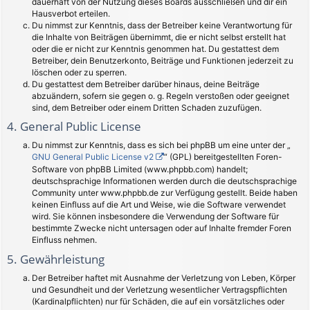
dauerhaft von der Nutzung dieses Boards ausschließen und dir ein
Hausverbot erteilen.
Du nimmst zur Kenntnis, dass der Betreiber keine Verantwortung für
die Inhalte von Beiträgen übernimmt, die er nicht selbst erstellt hat
oder die er nicht zur Kenntnis genommen hat. Du gestattest dem
Betreiber, dein Benutzerkonto, Beiträge und Funktionen jederzeit zu
löschen oder zu sperren.
Du gestattest dem Betreiber darüber hinaus, deine Beiträge
abzuändern, sofern sie gegen o. g. Regeln verstoßen oder geeignet
sind, dem Betreiber oder einem Dritten Schaden zuzufügen.
4. General Public License
Du nimmst zur Kenntnis, dass es sich bei phpBB um eine unter der „
GNU General Public License v2
“ (GPL) bereitgestellten Foren-
Software von phpBB Limited (www.phpbb.com) handelt;
deutschsprachige Informationen werden durch die deutschsprachige
Community unter www.phpbb.de zur Verfügung gestellt. Beide haben
keinen Einfluss auf die Art und Weise, wie die Software verwendet
wird. Sie können insbesondere die Verwendung der Software für
bestimmte Zwecke nicht untersagen oder auf Inhalte fremder Foren
Einfluss nehmen.
5. Gewährleistung
Der Betreiber haftet mit Ausnahme der Verletzung von Leben, Körper
und Gesundheit und der Verletzung wesentlicher Vertragspflichten
(Kardinalpflichten) nur für Schäden, die auf ein vorsätzliches oder