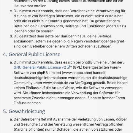
dauerhaft von der Nutzung dieses Boards ausschließen und dir ein
Hausverbot erteilen.
Du nimmst zur Kenntnis, dass der Betreiber keine Verantwortung für
die Inhalte von Beiträgen übernimmt, die er nicht selbst erstellt hat
oder die er nicht zur Kenntnis genommen hat. Du gestattest dem
Betreiber, dein Benutzerkonto, Beiträge und Funktionen jederzeit zu
löschen oder zu sperren.
Du gestattest dem Betreiber darüber hinaus, deine Beiträge
abzuändern, sofern sie gegen o. g. Regeln verstoßen oder geeignet
sind, dem Betreiber oder einem Dritten Schaden zuzufügen.
4. General Public License
Du nimmst zur Kenntnis, dass es sich bei phpBB um eine unter der „
GNU General Public License v2
“ (GPL) bereitgestellten Foren-
Software von phpBB Limited (www.phpbb.com) handelt;
deutschsprachige Informationen werden durch die deutschsprachige
Community unter www.phpbb.de zur Verfügung gestellt. Beide haben
keinen Einfluss auf die Art und Weise, wie die Software verwendet
wird. Sie können insbesondere die Verwendung der Software für
bestimmte Zwecke nicht untersagen oder auf Inhalte fremder Foren
Einfluss nehmen.
5. Gewährleistung
Der Betreiber haftet mit Ausnahme der Verletzung von Leben, Körper
und Gesundheit und der Verletzung wesentlicher Vertragspflichten
(Kardinalpflichten) nur für Schäden, die auf ein vorsätzliches oder