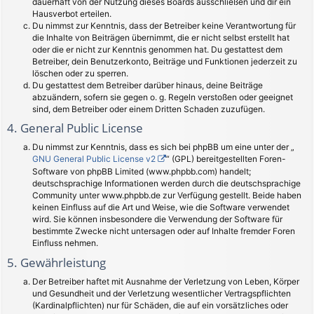
dauerhaft von der Nutzung dieses Boards ausschließen und dir ein
Hausverbot erteilen.
Du nimmst zur Kenntnis, dass der Betreiber keine Verantwortung für
die Inhalte von Beiträgen übernimmt, die er nicht selbst erstellt hat
oder die er nicht zur Kenntnis genommen hat. Du gestattest dem
Betreiber, dein Benutzerkonto, Beiträge und Funktionen jederzeit zu
löschen oder zu sperren.
Du gestattest dem Betreiber darüber hinaus, deine Beiträge
abzuändern, sofern sie gegen o. g. Regeln verstoßen oder geeignet
sind, dem Betreiber oder einem Dritten Schaden zuzufügen.
4. General Public License
Du nimmst zur Kenntnis, dass es sich bei phpBB um eine unter der „
GNU General Public License v2
“ (GPL) bereitgestellten Foren-
Software von phpBB Limited (www.phpbb.com) handelt;
deutschsprachige Informationen werden durch die deutschsprachige
Community unter www.phpbb.de zur Verfügung gestellt. Beide haben
keinen Einfluss auf die Art und Weise, wie die Software verwendet
wird. Sie können insbesondere die Verwendung der Software für
bestimmte Zwecke nicht untersagen oder auf Inhalte fremder Foren
Einfluss nehmen.
5. Gewährleistung
Der Betreiber haftet mit Ausnahme der Verletzung von Leben, Körper
und Gesundheit und der Verletzung wesentlicher Vertragspflichten
(Kardinalpflichten) nur für Schäden, die auf ein vorsätzliches oder