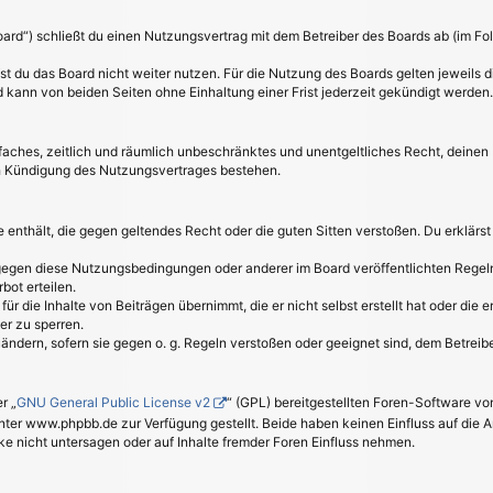
oard“) schließt du einen Nutzungsvertrag mit dem Betreiber des Boards ab (im Fo
t du das Board nicht weiter nutzen. Für die Nutzung des Boards gelten jeweils di
kann von beiden Seiten ohne Einhaltung einer Frist jederzeit gekündigt werden.
einfaches, zeitlich und räumlich unbeschränktes und unentgeltliches Recht, deine
h Kündigung des Nutzungsvertrages bestehen.
lte enthält, die gegen geltendes Recht oder die guten Sitten verstoßen. Du erklärs
 gegen diese Nutzungsbedingungen oder anderer im Board veröffentlichten Regel
bot erteilen.
ür die Inhalte von Beiträgen übernimmt, die er nicht selbst erstellt hat oder die
er zu sperren.
uändern, sofern sie gegen o. g. Regeln verstoßen oder geeignet sind, dem Betrei
r „
GNU General Public License v2
“ (GPL) bereitgestellten Foren-Software 
er www.phpbb.de zur Verfügung gestellt. Beide haben keinen Einfluss auf die A
 nicht untersagen oder auf Inhalte fremder Foren Einfluss nehmen.