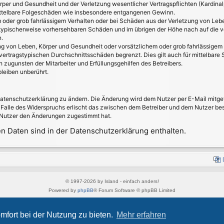
per und Gesundheit und der Verletzung wesentlicher Vertragspflichten (Kardinalpf
 mittelbare Folgeschäden wie insbesondere entgangenen Gewinn.
 oder grob fahrlässigem Verhalten oder bei Schäden aus der Verletzung von Leb
ss typischerweise vorhersehbaren Schäden und im übrigen der Höhe nach auf die v
.
g von Leben, Körper und Gesundheit oder vorsätzlichem oder grob fahrlässigem V
ertragstypischen Durchschnittsschäden begrenzt. Dies gilt auch für mittelbar
 zugunsten der Mitarbeiter und Erfüllungsgehilfen des Betreibers.
leiben unberührt.
Datenschutzerklärung zu ändern. Die Änderung wird dem Nutzer per E-Mail mitget
 Falle des Widerspruchs erlischt das zwischen dem Betreiber und dem Nutzer best
 Nutzer den Änderungen zugestimmt hat.
 Daten sind in der Datenschutzerklärung enthalten.
© 1997-2026 by Island - einfach anders!
Powered by
phpBB
® Forum Software © phpBB Limited
Style von
Arty
&
halilesen
Deutsche Übersetzung durch
phpBB.de
mfort bei der Nutzung zu bieten.
Mehr erfahren
Datenschutz
|
Nutzungsbedingungen