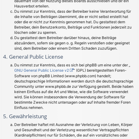
dauerhaft von der Nutzung dieses Boards ausschließen und dir ein
Hausverbot erteilen.
Du nimmst zur Kenntnis, dass der Betreiber keine Verantwortung für
die Inhalte von Beiträgen übernimmt, die er nicht selbst erstellt hat
oder die er nicht zur Kenntnis genommen hat. Du gestattest dem
Betreiber, dein Benutzerkonto, Beiträge und Funktionen jederzeit zu
löschen oder zu sperren.
Du gestattest dem Betreiber darüber hinaus, deine Beiträge
abzuändern, sofern sie gegen o. g. Regeln verstoßen oder geeignet
sind, dem Betreiber oder einem Dritten Schaden zuzufügen.
4. General Public License
Du nimmst zur Kenntnis, dass es sich bei phpBB um eine unter der „
GNU General Public License v2
“ (GPL) bereitgestellten Foren-
Software von phpBB Limited (www.phpbb.com) handelt;
deutschsprachige Informationen werden durch die deutschsprachige
Community unter www.phpbb.de zur Verfügung gestellt. Beide haben
keinen Einfluss auf die Art und Weise, wie die Software verwendet
wird. Sie können insbesondere die Verwendung der Software für
bestimmte Zwecke nicht untersagen oder auf Inhalte fremder Foren
Einfluss nehmen.
5. Gewährleistung
Der Betreiber haftet mit Ausnahme der Verletzung von Leben, Körper
und Gesundheit und der Verletzung wesentlicher Vertragspflichten
(Kardinalpflichten) nur für Schäden, die auf ein vorsätzliches oder