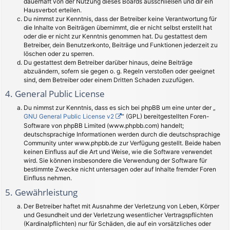
dauerhaft von der Nutzung dieses Boards ausschließen und dir ein
Hausverbot erteilen.
Du nimmst zur Kenntnis, dass der Betreiber keine Verantwortung für
die Inhalte von Beiträgen übernimmt, die er nicht selbst erstellt hat
oder die er nicht zur Kenntnis genommen hat. Du gestattest dem
Betreiber, dein Benutzerkonto, Beiträge und Funktionen jederzeit zu
löschen oder zu sperren.
Du gestattest dem Betreiber darüber hinaus, deine Beiträge
abzuändern, sofern sie gegen o. g. Regeln verstoßen oder geeignet
sind, dem Betreiber oder einem Dritten Schaden zuzufügen.
4. General Public License
Du nimmst zur Kenntnis, dass es sich bei phpBB um eine unter der „
GNU General Public License v2
“ (GPL) bereitgestellten Foren-
Software von phpBB Limited (www.phpbb.com) handelt;
deutschsprachige Informationen werden durch die deutschsprachige
Community unter www.phpbb.de zur Verfügung gestellt. Beide haben
keinen Einfluss auf die Art und Weise, wie die Software verwendet
wird. Sie können insbesondere die Verwendung der Software für
bestimmte Zwecke nicht untersagen oder auf Inhalte fremder Foren
Einfluss nehmen.
5. Gewährleistung
Der Betreiber haftet mit Ausnahme der Verletzung von Leben, Körper
und Gesundheit und der Verletzung wesentlicher Vertragspflichten
(Kardinalpflichten) nur für Schäden, die auf ein vorsätzliches oder