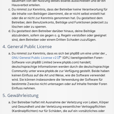
dauerhaft von der Nutzung dieses Boards ausschließen und dir ein
Hausverbot erteilen.
Du nimmst zur Kenntnis, dass der Betreiber keine Verantwortung für
die Inhalte von Beiträgen übernimmt, die er nicht selbst erstellt hat
oder die er nicht zur Kenntnis genommen hat. Du gestattest dem
Betreiber, dein Benutzerkonto, Beiträge und Funktionen jederzeit zu
löschen oder zu sperren.
Du gestattest dem Betreiber darüber hinaus, deine Beiträge
abzuändern, sofern sie gegen o. g. Regeln verstoßen oder geeignet
sind, dem Betreiber oder einem Dritten Schaden zuzufügen.
4. General Public License
Du nimmst zur Kenntnis, dass es sich bei phpBB um eine unter der „
GNU General Public License v2
“ (GPL) bereitgestellten Foren-
Software von phpBB Limited (www.phpbb.com) handelt;
deutschsprachige Informationen werden durch die deutschsprachige
Community unter www.phpbb.de zur Verfügung gestellt. Beide haben
keinen Einfluss auf die Art und Weise, wie die Software verwendet
wird. Sie können insbesondere die Verwendung der Software für
bestimmte Zwecke nicht untersagen oder auf Inhalte fremder Foren
Einfluss nehmen.
5. Gewährleistung
Der Betreiber haftet mit Ausnahme der Verletzung von Leben, Körper
und Gesundheit und der Verletzung wesentlicher Vertragspflichten
(Kardinalpflichten) nur für Schäden, die auf ein vorsätzliches oder