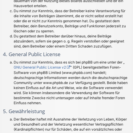
dauerhaft von der Nutzung dieses Boards ausschließen und dir ein
Hausverbot erteilen.
Du nimmst zur Kenntnis, dass der Betreiber keine Verantwortung für
die Inhalte von Beiträgen übernimmt, die er nicht selbst erstellt hat
oder die er nicht zur Kenntnis genommen hat. Du gestattest dem
Betreiber, dein Benutzerkonto, Beiträge und Funktionen jederzeit zu
löschen oder zu sperren.
Du gestattest dem Betreiber darüber hinaus, deine Beiträge
abzuändern, sofern sie gegen o. g. Regeln verstoßen oder geeignet
sind, dem Betreiber oder einem Dritten Schaden zuzufügen.
4. General Public License
Du nimmst zur Kenntnis, dass es sich bei phpBB um eine unter der „
GNU General Public License v2
“ (GPL) bereitgestellten Foren-
Software von phpBB Limited (www.phpbb.com) handelt;
deutschsprachige Informationen werden durch die deutschsprachige
Community unter www.phpbb.de zur Verfügung gestellt. Beide haben
keinen Einfluss auf die Art und Weise, wie die Software verwendet
wird. Sie können insbesondere die Verwendung der Software für
bestimmte Zwecke nicht untersagen oder auf Inhalte fremder Foren
Einfluss nehmen.
5. Gewährleistung
Der Betreiber haftet mit Ausnahme der Verletzung von Leben, Körper
und Gesundheit und der Verletzung wesentlicher Vertragspflichten
(Kardinalpflichten) nur für Schäden, die auf ein vorsätzliches oder