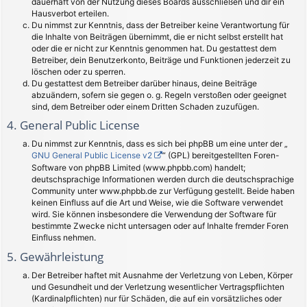
dauerhaft von der Nutzung dieses Boards ausschließen und dir ein
Hausverbot erteilen.
Du nimmst zur Kenntnis, dass der Betreiber keine Verantwortung für
die Inhalte von Beiträgen übernimmt, die er nicht selbst erstellt hat
oder die er nicht zur Kenntnis genommen hat. Du gestattest dem
Betreiber, dein Benutzerkonto, Beiträge und Funktionen jederzeit zu
löschen oder zu sperren.
Du gestattest dem Betreiber darüber hinaus, deine Beiträge
abzuändern, sofern sie gegen o. g. Regeln verstoßen oder geeignet
sind, dem Betreiber oder einem Dritten Schaden zuzufügen.
4. General Public License
Du nimmst zur Kenntnis, dass es sich bei phpBB um eine unter der „
GNU General Public License v2
“ (GPL) bereitgestellten Foren-
Software von phpBB Limited (www.phpbb.com) handelt;
deutschsprachige Informationen werden durch die deutschsprachige
Community unter www.phpbb.de zur Verfügung gestellt. Beide haben
keinen Einfluss auf die Art und Weise, wie die Software verwendet
wird. Sie können insbesondere die Verwendung der Software für
bestimmte Zwecke nicht untersagen oder auf Inhalte fremder Foren
Einfluss nehmen.
5. Gewährleistung
Der Betreiber haftet mit Ausnahme der Verletzung von Leben, Körper
und Gesundheit und der Verletzung wesentlicher Vertragspflichten
(Kardinalpflichten) nur für Schäden, die auf ein vorsätzliches oder