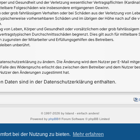
per und Gesundheit und der Verletzung wesentlicher Vertragspflichten (Kardinalpf
 mittelbare Folgeschäden wie insbesondere entgangenen Gewinn.
 oder grob fahrlässigem Verhalten oder bei Schäden aus der Verletzung von Leb
ss typischerweise vorhersehbaren Schäden und im übrigen der Höhe nach auf die v
.
g von Leben, Körper und Gesundheit oder vorsätzlichem oder grob fahrlässigem V
ertragstypischen Durchschnittsschäden begrenzt. Dies gilt auch für mittelbar
 zugunsten der Mitarbeiter und Erfüllungsgehilfen des Betreibers.
leiben unberührt.
Datenschutzerklärung zu ändern. Die Änderung wird dem Nutzer per E-Mail mitget
 Falle des Widerspruchs erlischt das zwischen dem Betreiber und dem Nutzer best
 Nutzer den Änderungen zugestimmt hat.
 Daten sind in der Datenschutzerklärung enthalten.
© 1997-2026 by Island - einfach anders!
Powered by
phpBB
® Forum Software © phpBB Limited
Style von
Arty
&
halilesen
Deutsche Übersetzung durch
phpBB.de
mfort bei der Nutzung zu bieten.
Mehr erfahren
Datenschutz
|
Nutzungsbedingungen