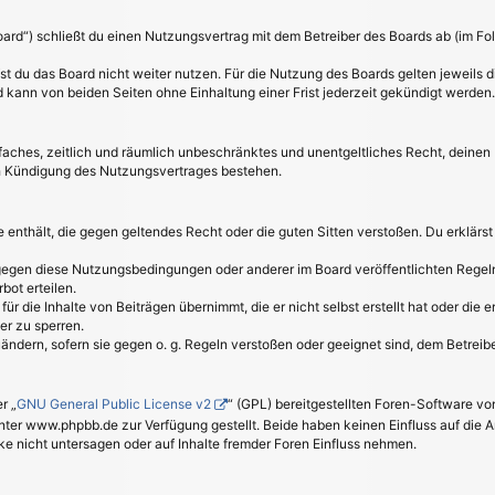
oard“) schließt du einen Nutzungsvertrag mit dem Betreiber des Boards ab (im Fo
t du das Board nicht weiter nutzen. Für die Nutzung des Boards gelten jeweils di
kann von beiden Seiten ohne Einhaltung einer Frist jederzeit gekündigt werden.
einfaches, zeitlich und räumlich unbeschränktes und unentgeltliches Recht, deine
h Kündigung des Nutzungsvertrages bestehen.
lte enthält, die gegen geltendes Recht oder die guten Sitten verstoßen. Du erklärs
 gegen diese Nutzungsbedingungen oder anderer im Board veröffentlichten Regel
bot erteilen.
ür die Inhalte von Beiträgen übernimmt, die er nicht selbst erstellt hat oder die
er zu sperren.
uändern, sofern sie gegen o. g. Regeln verstoßen oder geeignet sind, dem Betrei
r „
GNU General Public License v2
“ (GPL) bereitgestellten Foren-Software 
er www.phpbb.de zur Verfügung gestellt. Beide haben keinen Einfluss auf die A
 nicht untersagen oder auf Inhalte fremder Foren Einfluss nehmen.