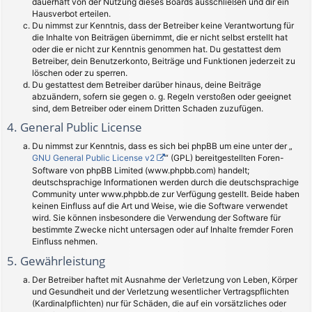
dauerhaft von der Nutzung dieses Boards ausschließen und dir ein
Hausverbot erteilen.
Du nimmst zur Kenntnis, dass der Betreiber keine Verantwortung für
die Inhalte von Beiträgen übernimmt, die er nicht selbst erstellt hat
oder die er nicht zur Kenntnis genommen hat. Du gestattest dem
Betreiber, dein Benutzerkonto, Beiträge und Funktionen jederzeit zu
löschen oder zu sperren.
Du gestattest dem Betreiber darüber hinaus, deine Beiträge
abzuändern, sofern sie gegen o. g. Regeln verstoßen oder geeignet
sind, dem Betreiber oder einem Dritten Schaden zuzufügen.
4. General Public License
Du nimmst zur Kenntnis, dass es sich bei phpBB um eine unter der „
GNU General Public License v2
“ (GPL) bereitgestellten Foren-
Software von phpBB Limited (www.phpbb.com) handelt;
deutschsprachige Informationen werden durch die deutschsprachige
Community unter www.phpbb.de zur Verfügung gestellt. Beide haben
keinen Einfluss auf die Art und Weise, wie die Software verwendet
wird. Sie können insbesondere die Verwendung der Software für
bestimmte Zwecke nicht untersagen oder auf Inhalte fremder Foren
Einfluss nehmen.
5. Gewährleistung
Der Betreiber haftet mit Ausnahme der Verletzung von Leben, Körper
und Gesundheit und der Verletzung wesentlicher Vertragspflichten
(Kardinalpflichten) nur für Schäden, die auf ein vorsätzliches oder