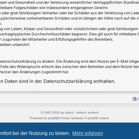
per und Gesundheit und der Verletzung wesentlicher Vertragspflichten (Kardinalpf
 mittelbare Folgeschäden wie insbesondere entgangenen Gewinn.
 oder grob fahrlässigem Verhalten oder bei Schäden aus der Verletzung von Leb
ss typischerweise vorhersehbaren Schäden und im übrigen der Höhe nach auf die v
.
g von Leben, Körper und Gesundheit oder vorsätzlichem oder grob fahrlässigem V
ertragstypischen Durchschnittsschäden begrenzt. Dies gilt auch für mittelbar
 zugunsten der Mitarbeiter und Erfüllungsgehilfen des Betreibers.
leiben unberührt.
Datenschutzerklärung zu ändern. Die Änderung wird dem Nutzer per E-Mail mitget
 Falle des Widerspruchs erlischt das zwischen dem Betreiber und dem Nutzer best
 Nutzer den Änderungen zugestimmt hat.
 Daten sind in der Datenschutzerklärung enthalten.
© 1997-2026 by Island - einfach anders!
Powered by
phpBB
® Forum Software © phpBB Limited
Style von
Arty
&
halilesen
Deutsche Übersetzung durch
phpBB.de
mfort bei der Nutzung zu bieten.
Mehr erfahren
Datenschutz
|
Nutzungsbedingungen