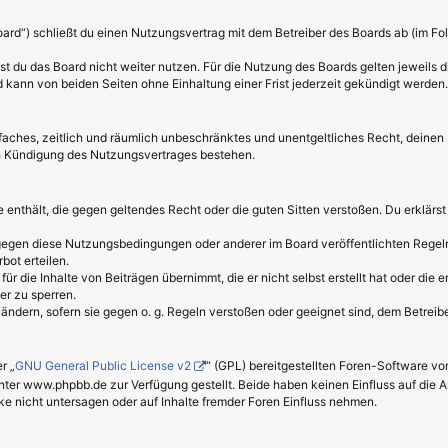
oard“) schließt du einen Nutzungsvertrag mit dem Betreiber des Boards ab (im Fo
t du das Board nicht weiter nutzen. Für die Nutzung des Boards gelten jeweils di
kann von beiden Seiten ohne Einhaltung einer Frist jederzeit gekündigt werden.
einfaches, zeitlich und räumlich unbeschränktes und unentgeltliches Recht, deine
h Kündigung des Nutzungsvertrages bestehen.
lte enthält, die gegen geltendes Recht oder die guten Sitten verstoßen. Du erklärs
 gegen diese Nutzungsbedingungen oder anderer im Board veröffentlichten Regel
bot erteilen.
ür die Inhalte von Beiträgen übernimmt, die er nicht selbst erstellt hat oder die
er zu sperren.
uändern, sofern sie gegen o. g. Regeln verstoßen oder geeignet sind, dem Betrei
r „
GNU General Public License v2
“ (GPL) bereitgestellten Foren-Software 
er www.phpbb.de zur Verfügung gestellt. Beide haben keinen Einfluss auf die A
 nicht untersagen oder auf Inhalte fremder Foren Einfluss nehmen.