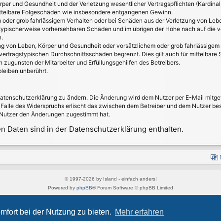
per und Gesundheit und der Verletzung wesentlicher Vertragspflichten (Kardinalpf
 mittelbare Folgeschäden wie insbesondere entgangenen Gewinn.
 oder grob fahrlässigem Verhalten oder bei Schäden aus der Verletzung von Leb
ss typischerweise vorhersehbaren Schäden und im übrigen der Höhe nach auf die v
.
g von Leben, Körper und Gesundheit oder vorsätzlichem oder grob fahrlässigem V
ertragstypischen Durchschnittsschäden begrenzt. Dies gilt auch für mittelbar
 zugunsten der Mitarbeiter und Erfüllungsgehilfen des Betreibers.
leiben unberührt.
Datenschutzerklärung zu ändern. Die Änderung wird dem Nutzer per E-Mail mitget
 Falle des Widerspruchs erlischt das zwischen dem Betreiber und dem Nutzer best
 Nutzer den Änderungen zugestimmt hat.
 Daten sind in der Datenschutzerklärung enthalten.
© 1997-2026 by Island - einfach anders!
Powered by
phpBB
® Forum Software © phpBB Limited
Style von
Arty
&
halilesen
Deutsche Übersetzung durch
phpBB.de
mfort bei der Nutzung zu bieten.
Mehr erfahren
Datenschutz
|
Nutzungsbedingungen