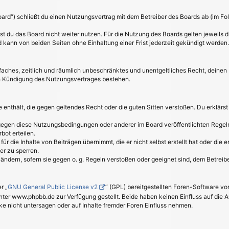
oard“) schließt du einen Nutzungsvertrag mit dem Betreiber des Boards ab (im Fo
t du das Board nicht weiter nutzen. Für die Nutzung des Boards gelten jeweils di
kann von beiden Seiten ohne Einhaltung einer Frist jederzeit gekündigt werden.
einfaches, zeitlich und räumlich unbeschränktes und unentgeltliches Recht, deine
h Kündigung des Nutzungsvertrages bestehen.
lte enthält, die gegen geltendes Recht oder die guten Sitten verstoßen. Du erklärs
 gegen diese Nutzungsbedingungen oder anderer im Board veröffentlichten Regel
bot erteilen.
ür die Inhalte von Beiträgen übernimmt, die er nicht selbst erstellt hat oder die
er zu sperren.
uändern, sofern sie gegen o. g. Regeln verstoßen oder geeignet sind, dem Betrei
r „
GNU General Public License v2
“ (GPL) bereitgestellten Foren-Software 
er www.phpbb.de zur Verfügung gestellt. Beide haben keinen Einfluss auf die A
 nicht untersagen oder auf Inhalte fremder Foren Einfluss nehmen.