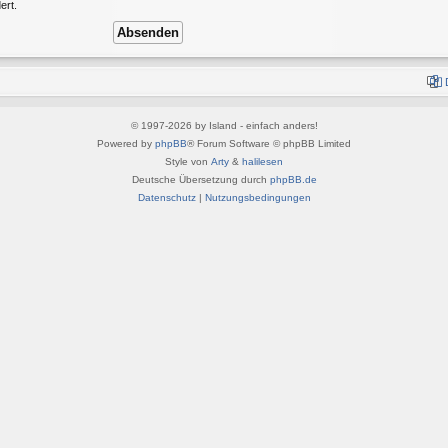
ert.
© 1997-2026 by Island - einfach anders!
Powered by
phpBB
® Forum Software © phpBB Limited
Style von
Arty
&
halilesen
Deutsche Übersetzung durch
phpBB.de
Datenschutz
|
Nutzungsbedingungen