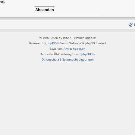
ert.
© 1997-2026 by Island - einfach anders!
Powered by
phpBB
® Forum Software © phpBB Limited
Style von
Arty
&
halilesen
Deutsche Übersetzung durch
phpBB.de
Datenschutz
|
Nutzungsbedingungen