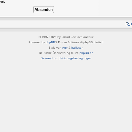
ert.
© 1997-2026 by Island - einfach anders!
Powered by
phpBB
® Forum Software © phpBB Limited
Style von
Arty
&
halilesen
Deutsche Übersetzung durch
phpBB.de
Datenschutz
|
Nutzungsbedingungen