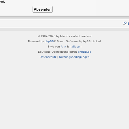
ert.
© 1997-2026 by Island - einfach anders!
Powered by
phpBB
® Forum Software © phpBB Limited
Style von
Arty
&
halilesen
Deutsche Übersetzung durch
phpBB.de
Datenschutz
|
Nutzungsbedingungen