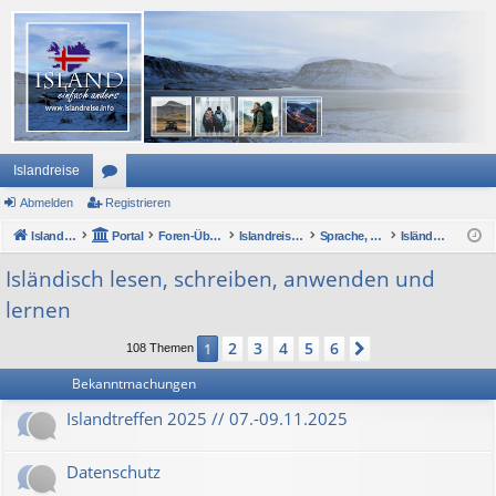
Islandreise
Abmelden
or
Registrieren
Islandreise
en
Portal
Foren-Übersicht
Islandreise Forum
Sprache, Politik, Gesellschaft und Wirtschaft
Isländisch lesen, schreiben, anwenden und lernen
Isländisch lesen, schreiben, anwenden und
lernen
2
3
4
5
6
1
Nächste
108 Themen
Bekanntmachungen
Islandtreffen 2025 // 07.-09.11.2025
Datenschutz