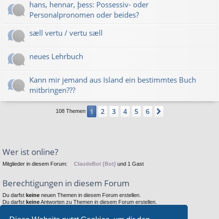
hans, hennar, þess: Possessiv- oder
Personalpronomen oder beides?
sæll vertu / vertu sæll
neues Lehrbuch
Kann mir jemand aus Island ein bestimmtes Buch
mitbringen???
2
3
4
5
6
1
Nächste
108 Themen
Wer ist online?
Mitglieder in diesem Forum:
ClaudeBot [Bot]
und 1 Gast
Berechtigungen in diesem Forum
Du darfst
keine
neuen Themen in diesem Forum erstellen.
Du darfst
keine
Antworten zu Themen in diesem Forum erstellen.
Du darfst deine Beiträge in diesem Forum
nicht
ändern.
Du darfst deine Beiträge in diesem Forum
nicht
löschen.