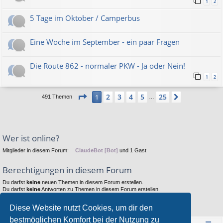
1
2
5 Tage im Oktober / Camperbus
Eine Woche im September - ein paar Fragen
Die Route 862 - normaler PKW - Ja oder Nein!
1
2
Seite
1
von
25
2
3
4
5
25
1
Nächste
491 Themen
…
Wer ist online?
Mitglieder in diesem Forum:
ClaudeBot [Bot]
und 1 Gast
Berechtigungen in diesem Forum
Du darfst
keine
neuen Themen in diesem Forum erstellen.
Du darfst
keine
Antworten zu Themen in diesem Forum erstellen.
Du darfst deine Beiträge in diesem Forum
nicht
ändern.
Du darfst deine Beiträge in diesem Forum
nicht
löschen.
Diese Website nutzt Cookies, um dir den
Du darfst
keine
Dateianhänge in diesem Forum erstellen.
bestmöglichen Komfort bei der Nutzung zu