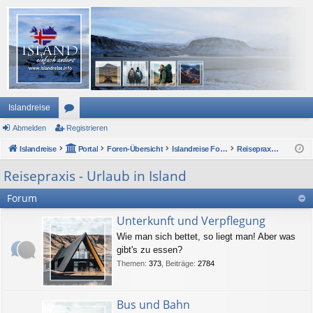
Islandreise
Abmelden
or
Registrieren
Islandreise
en
Portal
Foren-Übersicht
Islandreise Forum
Reisepraxis - Urlaub in Island
Reisepraxis - Urlaub in Island
Forum
Unterkunft und Verpflegung
Wie man sich bettet, so liegt man! Aber was
gibt's zu essen?
Themen
:
373
,
Beiträge
:
2784
Bus und Bahn