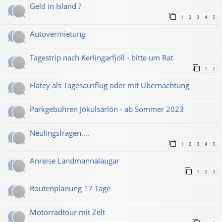
Geld in Island ?
1
2
3
4
5
Autovermietung
Tagestrip nach Kerlingarfjöll - bitte um Rat
1
2
Flatey als Tagesausflug oder mit Übernachtung
Parkgebühren Jökulsárlón - ab Sommer 2023
Neulingsfragen....
1
2
3
4
5
Anreise Landmannalaugar
1
2
3
Routenplanung 17 Tage
Motorradtour mit Zelt