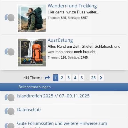
Wandern und Trekking
Hier gehts nur zu Fuss weiter...
Themen
:
545
,
Beiträge
:
5557
Ausrüstung
Alles Rund um Zelt, Stiefel, Schlafsack und
was man sonst noch braucht.
Themen
:
126
,
Beiträge
:
1765
Seite
1
von
25
2
3
4
5
25
1
Nächste
491 Themen
…
Bekanntmachungen
Islandtreffen 2025 // 07.-09.11.2025
Datenschutz
Gute Forumssitten und weitere Hinweise zum