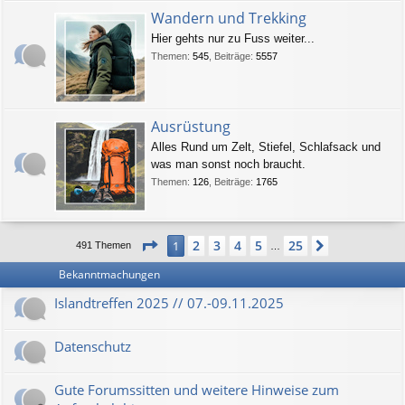
Wandern und Trekking
Hier gehts nur zu Fuss weiter...
Themen
:
545
,
Beiträge
:
5557
Ausrüstung
Alles Rund um Zelt, Stiefel, Schlafsack und
was man sonst noch braucht.
Themen
:
126
,
Beiträge
:
1765
Seite
1
von
25
2
3
4
5
25
1
Nächste
491 Themen
…
Bekanntmachungen
Islandtreffen 2025 // 07.-09.11.2025
Datenschutz
Gute Forumssitten und weitere Hinweise zum