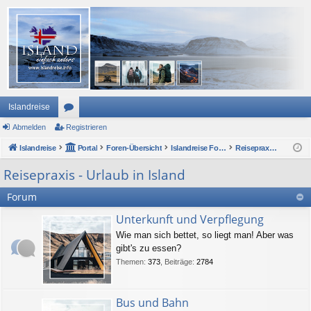
Islandreise
Abmelden
or
Registrieren
Islandreise
en
Portal
Foren-Übersicht
Islandreise Forum
Reisepraxis - Urlaub in Island
Reisepraxis - Urlaub in Island
Forum
Unterkunft und Verpflegung
Wie man sich bettet, so liegt man! Aber was
gibt's zu essen?
Themen
:
373
,
Beiträge
:
2784
Bus und Bahn