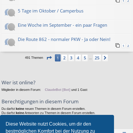
1
2
5 Tage im Oktober / Camperbus
Eine Woche im September - ein paar Fragen
Die Route 862 - normaler PKW - Ja oder Nein!
1
2
Seite
1
von
25
2
3
4
5
25
1
Nächste
491 Themen
…
Wer ist online?
Mitglieder in diesem Forum:
ClaudeBot [Bot]
und 1 Gast
Berechtigungen in diesem Forum
Du darfst
keine
neuen Themen in diesem Forum erstellen.
Du darfst
keine
Antworten zu Themen in diesem Forum erstellen.
Du darfst deine Beiträge in diesem Forum
nicht
ändern.
Du darfst deine Beiträge in diesem Forum
nicht
löschen.
Diese Website nutzt Cookies, um dir den
Du darfst
keine
Dateianhänge in diesem Forum erstellen.
bestmöglichen Komfort bei der Nutzung zu