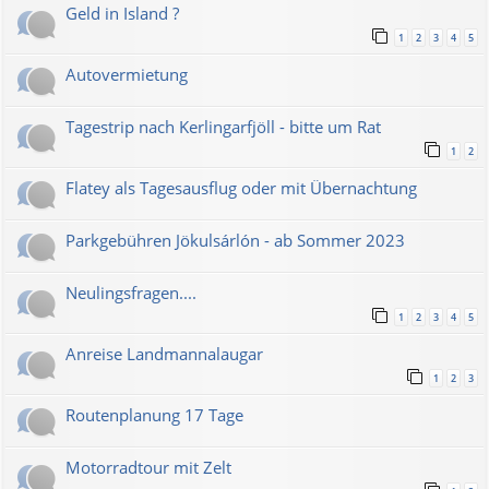
Geld in Island ?
1
2
3
4
5
Autovermietung
Tagestrip nach Kerlingarfjöll - bitte um Rat
1
2
Flatey als Tagesausflug oder mit Übernachtung
Parkgebühren Jökulsárlón - ab Sommer 2023
Neulingsfragen....
1
2
3
4
5
Anreise Landmannalaugar
1
2
3
Routenplanung 17 Tage
Motorradtour mit Zelt