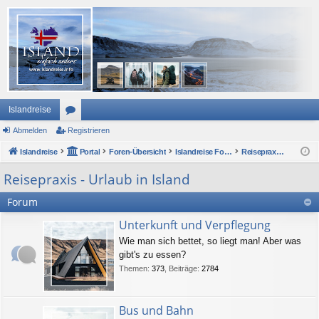
Islandreise
Abmelden
or
Registrieren
Islandreise
en
Portal
Foren-Übersicht
Islandreise Forum
Reisepraxis - Urlaub in Island
Reisepraxis - Urlaub in Island
Forum
Unterkunft und Verpflegung
Wie man sich bettet, so liegt man! Aber was
gibt's zu essen?
Themen
:
373
,
Beiträge
:
2784
Bus und Bahn