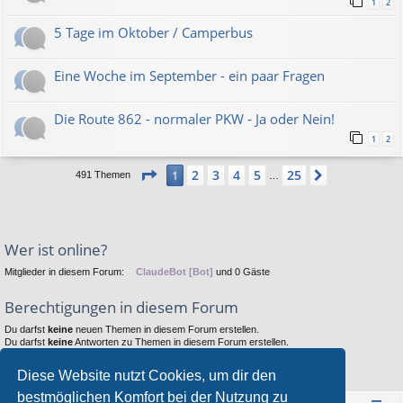
1
2
5 Tage im Oktober / Camperbus
Eine Woche im September - ein paar Fragen
Die Route 862 - normaler PKW - Ja oder Nein!
1
2
Seite
1
von
25
2
3
4
5
25
1
Nächste
491 Themen
…
Wer ist online?
Mitglieder in diesem Forum:
ClaudeBot [Bot]
und 0 Gäste
Berechtigungen in diesem Forum
Du darfst
keine
neuen Themen in diesem Forum erstellen.
Du darfst
keine
Antworten zu Themen in diesem Forum erstellen.
Du darfst deine Beiträge in diesem Forum
nicht
ändern.
Du darfst deine Beiträge in diesem Forum
nicht
löschen.
Diese Website nutzt Cookies, um dir den
Du darfst
keine
Dateianhänge in diesem Forum erstellen.
bestmöglichen Komfort bei der Nutzung zu