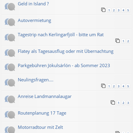
Geld in Island ?
1
2
3
4
5
Autovermietung
Tagestrip nach Kerlingarfjöll - bitte um Rat
1
2
Flatey als Tagesausflug oder mit Übernachtung
Parkgebühren Jökulsárlón - ab Sommer 2023
Neulingsfragen....
1
2
3
4
5
Anreise Landmannalaugar
1
2
3
Routenplanung 17 Tage
Motorradtour mit Zelt