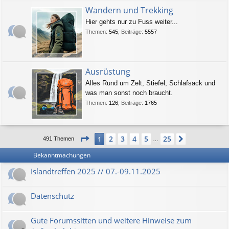
Wandern und Trekking
Hier gehts nur zu Fuss weiter...
Themen
:
545
,
Beiträge
:
5557
Ausrüstung
Alles Rund um Zelt, Stiefel, Schlafsack und
was man sonst noch braucht.
Themen
:
126
,
Beiträge
:
1765
Seite
1
von
25
2
3
4
5
25
1
Nächste
491 Themen
…
Bekanntmachungen
Islandtreffen 2025 // 07.-09.11.2025
Datenschutz
Gute Forumssitten und weitere Hinweise zum