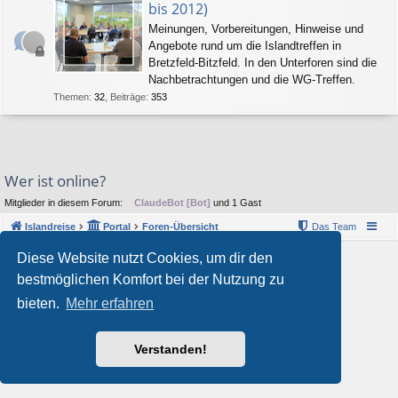
bis 2012)
Meinungen, Vorbereitungen, Hinweise und
Angebote rund um die Islandtreffen in
Bretzfeld-Bitzfeld. In den Unterforen sind die
Nachbetrachtungen und die WG-Treffen.
Themen
:
32
,
Beiträge
:
353
Wer ist online?
Mitglieder in diesem Forum:
ClaudeBot [Bot]
und 1 Gast
Islandreise
Portal
Foren-Übersicht
Das Team
Diese Website nutzt Cookies, um dir den
© 1997-2026 by Island - einfach anders!
Powered by
phpBB
® Forum Software © phpBB Limited
bestmöglichen Komfort bei der Nutzung zu
Style von
Arty
&
halilesen
bieten.
Mehr erfahren
Deutsche Übersetzung durch
phpBB.de
Datenschutz
|
Nutzungsbedingungen
Verstanden!