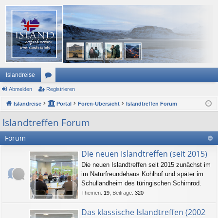
Islandreise
Abmelden
or
Registrieren
Islandreise
en
Portal
Foren-Übersicht
Islandtreffen Forum
Islandtreffen Forum
Forum
Die neuen Islandtreffen (seit 2015)
Die neuen Islandtreffen seit 2015 zunächst im
im Naturfreundehaus Kohlhof und später im
Schullandheim des türingischen Schirnrod.
Themen
:
19
,
Beiträge
:
320
Das klassische Islandtreffen (2002