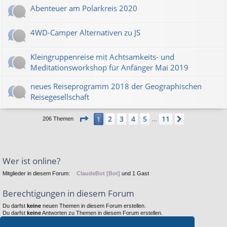
Abenteuer am Polarkreis 2020
4WD-Camper Alternativen zu JS
Kleingruppenreise mit Achtsamkeits- und
Meditationsworkshop für Anfänger Mai 2019
neues Reiseprogramm 2018 der Geographischen
Reisegesellschaft
Seite
1
von
11
2
3
4
5
11
1
Nächste
206 Themen
…
Wer ist online?
Mitglieder in diesem Forum:
ClaudeBot [Bot]
und 1 Gast
Berechtigungen in diesem Forum
Du darfst
keine
neuen Themen in diesem Forum erstellen.
Du darfst
keine
Antworten zu Themen in diesem Forum erstellen.
Du darfst deine Beiträge in diesem Forum
nicht
ändern.