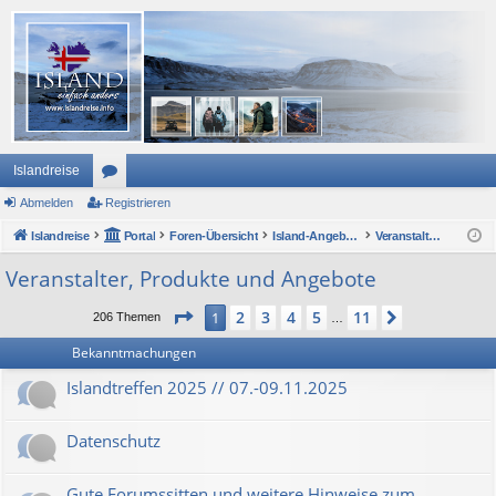
Islandreise
Abmelden
or
Registrieren
Islandreise
en
Portal
Foren-Übersicht
Island-Angebote
Veranstalter, Produkte und Angebote
Veranstalter, Produkte und Angebote
Seite
1
von
11
2
3
4
5
11
1
Nächste
206 Themen
…
Bekanntmachungen
Islandtreffen 2025 // 07.-09.11.2025
Datenschutz
Gute Forumssitten und weitere Hinweise zum