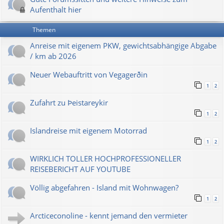
Aufenthalt hier
Themen
Anreise mit eigenem PKW, gewichtsabhängige Abgabe
/ km ab 2026
Neuer Webauftritt von Vegagerðin
1
2
Zufahrt zu Þeistareykir
1
2
Islandreise mit eigenem Motorrad
1
2
WIRKLICH TOLLER HOCHPROFESSIONELLER
REISEBERICHT AUF YOUTUBE
Völlig abgefahren - Island mit Wohnwagen?
1
2
Arcticeconoline - kennt jemand den vermieter