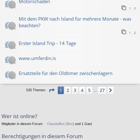
Motorschaden
1
2
Mit dem PKW nach Island für mehrere Monate - was
beachten?
1
2
Erster Island Trip - 14 Tage
www.umferdin.is
Ersatzteile für den Oldtimer zwischenlagern
Seite
1
von
27
2
3
4
5
27
1
Nächste
535 Themen
…
Wer ist online?
Mitglieder in diesem Forum:
ClaudeBot [Bot]
und 1 Gast
Berechtigungen in diesem Forum