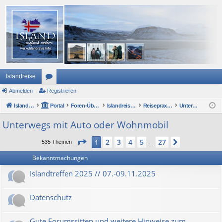
Islandreise
Abmelden
or
Registrieren
Islandreise
en
Portal
Foren-Übersicht
Islandreise Forum
Reisepraxis - Urlaub in Island
Unterwegs mit Auto oder Wohnmobil
Unterwegs mit Auto oder Wohnmobil
Seite
1
von
27
2
3
4
5
27
1
Nächste
535 Themen
…
Bekanntmachungen
Islandtreffen 2025 // 07.-09.11.2025
Datenschutz
Gute Forumssitten und weitere Hinweise zum