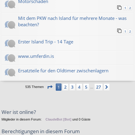
Motorschaden
1
2
Mit dem PKW nach Island für mehrere Monate - was
beachten?
1
2
Erster Island Trip - 14 Tage
www.umferdin.is
Ersatzteile für den Oldtimer zwischenlagern
Seite
1
von
27
2
3
4
5
27
1
Nächste
535 Themen
…
Wer ist online?
Mitglieder in diesem Forum:
ClaudeBot [Bot]
und 0 Gäste
Berechtigungen in diesem Forum