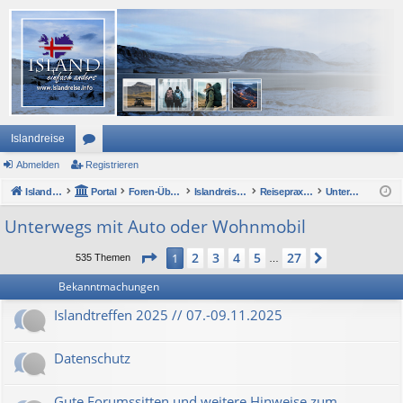
Islandreise
Abmelden
or
Registrieren
Islandreise
en
Portal
Foren-Übersicht
Islandreise Forum
Reisepraxis - Urlaub in Island
Unterwegs mit Auto oder Wohnmobil
Unterwegs mit Auto oder Wohnmobil
Seite
1
von
27
2
3
4
5
27
1
Nächste
535 Themen
…
Bekanntmachungen
Islandtreffen 2025 // 07.-09.11.2025
Datenschutz
Gute Forumssitten und weitere Hinweise zum