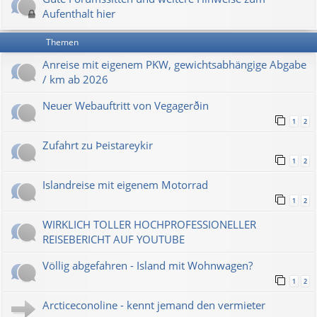
Aufenthalt hier
Themen
Anreise mit eigenem PKW, gewichtsabhängige Abgabe
/ km ab 2026
Neuer Webauftritt von Vegagerðin
1
2
Zufahrt zu Þeistareykir
1
2
Islandreise mit eigenem Motorrad
1
2
WIRKLICH TOLLER HOCHPROFESSIONELLER
REISEBERICHT AUF YOUTUBE
Völlig abgefahren - Island mit Wohnwagen?
1
2
Arcticeconoline - kennt jemand den vermieter