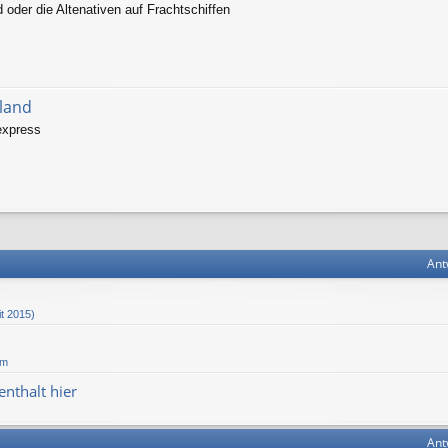
 oder die Altenativen auf Frachtschiffen
sland
dexpress
Ant
it 2015)
um
nthalt hier
Ant