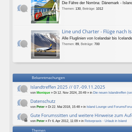
Die Fähre der Norröna: Dänemark - Island
Themen
:
130
,
Beiträge
:
1012
Line und Charter - Flüge nach I
Alle Fluglinien von Icelandair bis Icelan
Themen
:
89
,
Beiträge
:
700
Bekanntmachungen
Islandtreffen 2025 // 07.-09.11.2025
von
Monique
»
Di 12. Nov 2024, 20:49
» in
Die neuen Islandtreffen (se
Datenschutz
von
Peter
»
Di 22. Mai 2018, 15:48
» in
Island Lounge und ForumsFor
Gute Forumssitten und weitere Hinweise zum Aufe
von
Peter
»
Fr 6. Apr 2012, 11:09
» in
Reisepraxis - Urlaub in Island
Themen