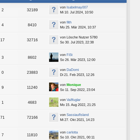
von
Isabelmay007
2
32189
Mi 10. Jul 2024, 10:50
von
filth
4
8410
Mo 25. Mär 2024, 10:37
von
Lösche Nutzer 5780
17
32716
So 30. Jul 2023, 22:38
von
FiSt
3
8602
So 26. Mär 2023, 12:00
von
DaDomi
0
23883
Di 21. Feb 2023, 12:26
von
Monique
9
11240
So 11. Sep 2022, 23:04
von
Vaðfuglar
1
4683
Mo 15. Aug 2022, 21:25
von
SassiaufIsland
71
72166
Mi 27. Okt 2021, 14:23
von
carlotta
7
11810
So 10. Okt 2021, 00:11