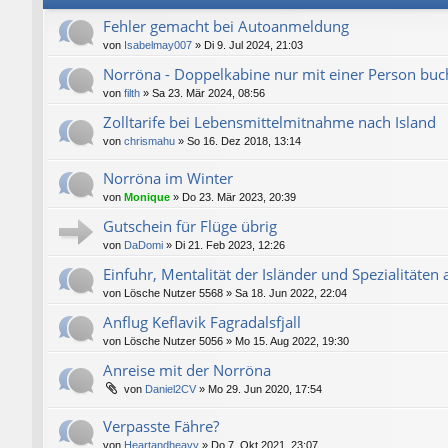
Fehler gemacht bei Autoanmeldung
von
Isabelmay007
»
Di 9. Jul 2024, 21:03
Norröna - Doppelkabine nur mit einer Person buc
von
filth
»
Sa 23. Mär 2024, 08:56
Zolltarife bei Lebensmittelmitnahme nach Island
von
chrismahu
»
So 16. Dez 2018, 13:14
Norröna im Winter
von
Monique
»
Do 23. Mär 2023, 20:39
Gutschein für Flüge übrig
von
DaDomi
»
Di 21. Feb 2023, 12:26
Einfuhr, Mentalität der Isländer und Spezialitäten 
von
Lösche Nutzer 5568
»
Sa 18. Jun 2022, 22:04
Anflug Keflavik Fagradalsfjall
von
Lösche Nutzer 5056
»
Mo 15. Aug 2022, 19:30
Anreise mit der Norröna
von
Daniel2CV
»
Mo 29. Jun 2020, 17:54
Verpasste Fähre?
von
Heartandheavy
»
Do 7. Okt 2021, 23:07