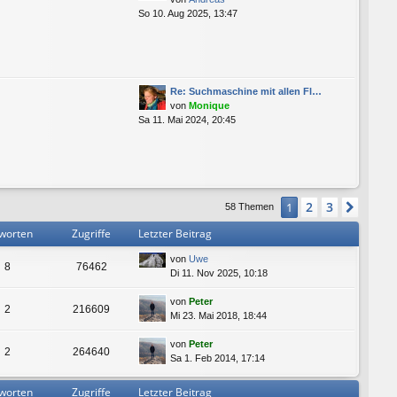
So 10. Aug 2025, 13:47
Re: Suchmaschine mit allen Fl…
von
Monique
Sa 11. Mai 2024, 20:45
2
3
1
Nächs
58 Themen
worten
Zugriffe
Letzter Beitrag
von
Uwe
8
76462
Di 11. Nov 2025, 10:18
von
Peter
2
216609
Mi 23. Mai 2018, 18:44
von
Peter
2
264640
Sa 1. Feb 2014, 17:14
worten
Zugriffe
Letzter Beitrag