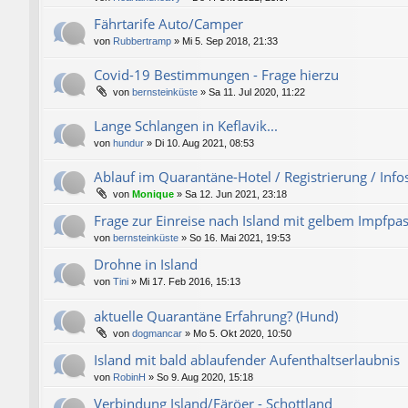
Fährtarife Auto/Camper
von
Rubbertramp
»
Mi 5. Sep 2018, 21:33
Covid-19 Bestimmungen - Frage hierzu
von
bernsteinküste
»
Sa 11. Jul 2020, 11:22
Lange Schlangen in Keflavik...
von
hundur
»
Di 10. Aug 2021, 08:53
Ablauf im Quarantäne-Hotel / Registrierung / Info
von
Monique
»
Sa 12. Jun 2021, 23:18
Frage zur Einreise nach Island mit gelbem Impfpa
von
bernsteinküste
»
So 16. Mai 2021, 19:53
Drohne in Island
von
Tini
»
Mi 17. Feb 2016, 15:13
aktuelle Quarantäne Erfahrung? (Hund)
von
dogmancar
»
Mo 5. Okt 2020, 10:50
Island mit bald ablaufender Aufenthaltserlaubnis
von
RobinH
»
So 9. Aug 2020, 15:18
Verbindung Island/Färöer - Schottland