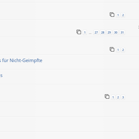
1
2
1
27
28
29
30
31
…
1
2
s für Nicht-Geimpfte
ss
1
2
3