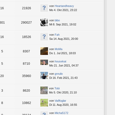
von
Heartandheavy
16
21926
Mo 4. Okt 2021, 23:22
von
bibo
301
290027
Mi 8. Sep 2021, 19:02
von
Fah
16
18526
Sa 14. Aug 2021, 20:00
von
MoMa
5
8307
Do 1. Jul 2021, 18:03
von
housekat
5
8710
Mo 21. Jun 2021, 04:37
von
greulix
20
35960
Di 16. Feb 2021, 21:43
von
Tobi
3
8620
Mo 5. Okt 2020, 21:10
von
Vaðfuglar
8
10862
Di 11. Aug 2020, 16:55
von
Micha5172