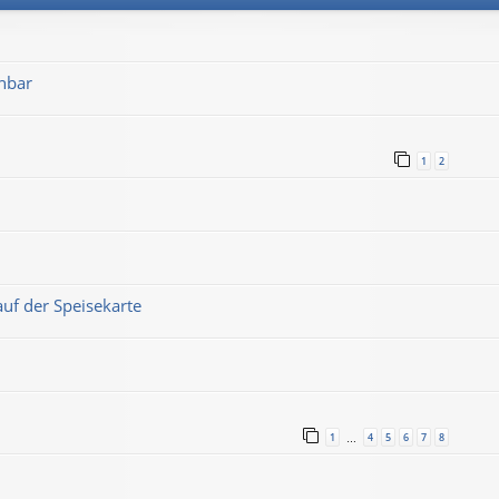
hbar
1
2
auf der Speisekarte
1
4
5
6
7
8
…