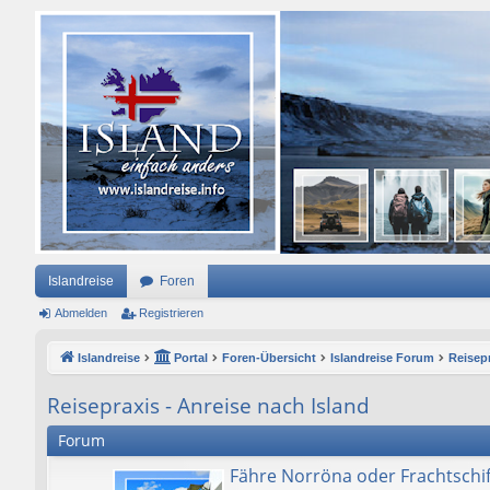
Islandreise
Foren
Abmelden
Registrieren
Islandreise
Portal
Foren-Übersicht
Islandreise Forum
Reisepr
Reisepraxis - Anreise nach Island
Forum
Fähre Norröna oder Frachtschif