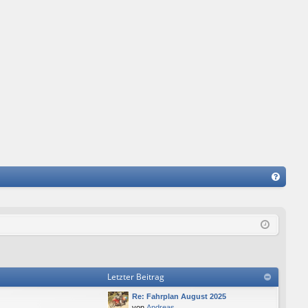
FA
Q
Letzter Beitrag
Re: Fahrplan August 2025
von
Andreas