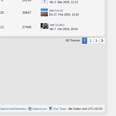
0
29124
Mo 2. Mär 2020, 12:12
von
tuucoe
25
39847
Do 27. Feb 2020, 13:25
von
Soulfari
12
27499
Mo 7. Okt 2019, 20:04
2
3
1
Nächs
58 Themen
Datenschutzhinweise
Impressum
Das Team
Alle Zeiten sind
UTC+02:00