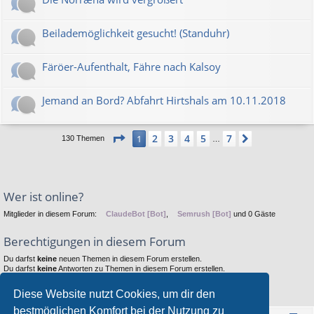
Beilademöglichkeit gesucht! (Standuhr)
Färöer-Aufenthalt, Fähre nach Kalsoy
Jemand an Bord? Abfahrt Hirtshals am 10.11.2018
Seite
1
von
7
2
3
4
5
7
1
Nächste
130 Themen
…
Wer ist online?
Mitglieder in diesem Forum:
ClaudeBot [Bot]
,
Semrush [Bot]
und 0 Gäste
Berechtigungen in diesem Forum
Du darfst
keine
neuen Themen in diesem Forum erstellen.
Du darfst
keine
Antworten zu Themen in diesem Forum erstellen.
Du darfst deine Beiträge in diesem Forum
nicht
ändern.
Du darfst deine Beiträge in diesem Forum
nicht
löschen.
Diese Website nutzt Cookies, um dir den
Du darfst
keine
Dateianhänge in diesem Forum erstellen.
bestmöglichen Komfort bei der Nutzung zu