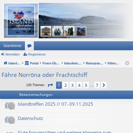
Islandreise
Abmelden
or
Registrieren
Islandreise
en
Portal
Foren-Übersicht
Islandreise Forum
Reisepraxis - Anreise nach Island
Fähre Norröna oder Frachtschiff
Fähre Norröna oder Frachtschiff
Seite
1
von
7
2
3
4
5
7
1
Nächste
130 Themen
…
Bekanntmachungen
Islandtreffen 2025 // 07.-09.11.2025
Datenschutz
Gute Forumssitten und weitere Hinweise zum