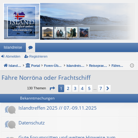
Islandreise
Abmelden
or
Registrieren
Islandreise
en
Portal
Foren-Übersicht
Islandreise Forum
Reisepraxis - Anreise nach Island
Fähre Norröna oder Frachtschiff
Fähre Norröna oder Frachtschiff
Seite
1
von
7
2
3
4
5
7
1
Nächste
130 Themen
…
Bekanntmachungen
Islandtreffen 2025 // 07.-09.11.2025
Datenschutz
Gute Forumssitten und weitere Hinweise zum