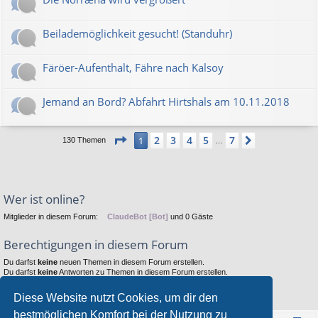
Beilademöglichkeit gesucht! (Standuhr)
Färöer-Aufenthalt, Fähre nach Kalsoy
Jemand an Bord? Abfahrt Hirtshals am 10.11.2018
Seite
1
von
7
2
3
4
5
7
1
Nächste
130 Themen
…
Wer ist online?
Mitglieder in diesem Forum:
ClaudeBot [Bot]
und 0 Gäste
Berechtigungen in diesem Forum
Du darfst
keine
neuen Themen in diesem Forum erstellen.
Du darfst
keine
Antworten zu Themen in diesem Forum erstellen.
Du darfst deine Beiträge in diesem Forum
nicht
ändern.
Du darfst deine Beiträge in diesem Forum
nicht
löschen.
Diese Website nutzt Cookies, um dir den
Du darfst
keine
Dateianhänge in diesem Forum erstellen.
bestmöglichen Komfort bei der Nutzung zu