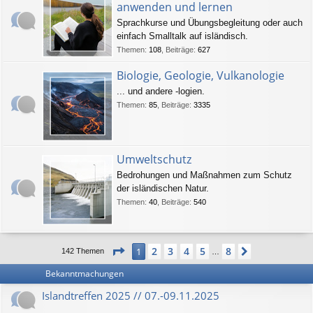
anwenden und lernen
Sprachkurse und Übungsbegleitung oder auch
einfach Smalltalk auf isländisch.
Themen
:
108
,
Beiträge
:
627
Biologie, Geologie, Vulkanologie
... und andere -logien.
Themen
:
85
,
Beiträge
:
3335
Umweltschutz
Bedrohungen und Maßnahmen zum Schutz
der isländischen Natur.
Themen
:
40
,
Beiträge
:
540
Seite
1
von
8
2
3
4
5
8
1
Nächste
142 Themen
…
Bekanntmachungen
Islandtreffen 2025 // 07.-09.11.2025