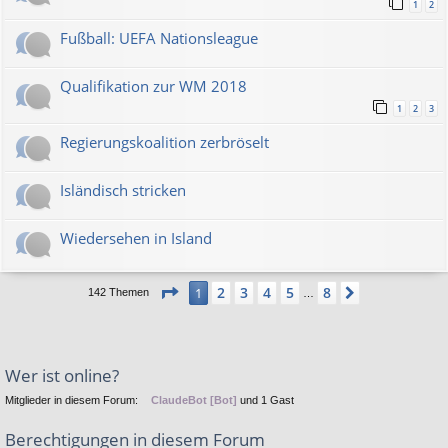
1
2
Fußball: UEFA Nationsleague
Qualifikation zur WM 2018
1
2
3
Regierungskoalition zerbröselt
Isländisch stricken
Wiedersehen in Island
Seite
1
von
8
2
3
4
5
8
1
Nächste
142 Themen
…
Wer ist online?
Mitglieder in diesem Forum:
ClaudeBot [Bot]
und 1 Gast
Berechtigungen in diesem Forum