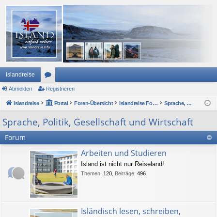
Islandreise
Abmelden
or
Registrieren
Islandreise
en
Portal
Foren-Übersicht
Islandreise Forum
Sprache, Politik, Gesellschaft und Wirtschaft
Sprache, Politik, Gesellschaft und Wirtschaft
Forum
Arbeiten und Studieren
Island ist nicht nur Reiseland!
Themen
:
120
,
Beiträge
:
496
Isländisch lesen, schreiben,