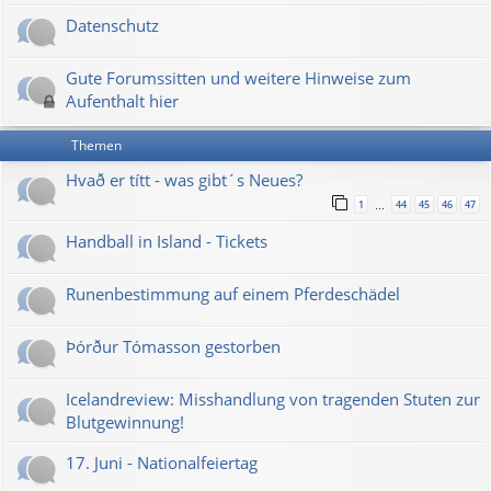
Datenschutz
Gute Forumssitten und weitere Hinweise zum
Aufenthalt hier
Themen
Hvað er títt - was gibt´s Neues?
1
44
45
46
47
…
Handball in Island - Tickets
Runenbestimmung auf einem Pferdeschädel
Þórður Tómasson gestorben
Icelandreview: Misshandlung von tragenden Stuten zur
Blutgewinnung!
17. Juni - Nationalfeiertag