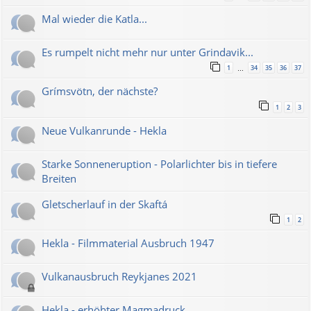
Mal wieder die Katla...
Es rumpelt nicht mehr nur unter Grindavik...
1
34
35
36
37
…
Grímsvötn, der nächste?
1
2
3
Neue Vulkanrunde - Hekla
Starke Sonneneruption - Polarlichter bis in tiefere
Breiten
Gletscherlauf in der Skaftá
1
2
Hekla - Filmmaterial Ausbruch 1947
Vulkanausbruch Reykjanes 2021
Hekla - erhöhter Magmadruck