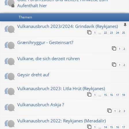
Aufenthalt hier
Themen
Vulkanausbruch 2023/2024: Grindavík (Reykjanes)
1
22
23
24
25
…
Grænihryggur - Gesteinsart?
1
2
Vulkane, die sich derzeit rühren
1
2
Geysir dreht auf
Vulkanausbruch 2023: Litla Hrút (Reykjanes)
1
15
16
17
18
…
Vulkanausbruch Askja ?
1
2
3
Vulkanausbruch 2022: Reykjanes (Meradalir)
1
14
15
16
17
…