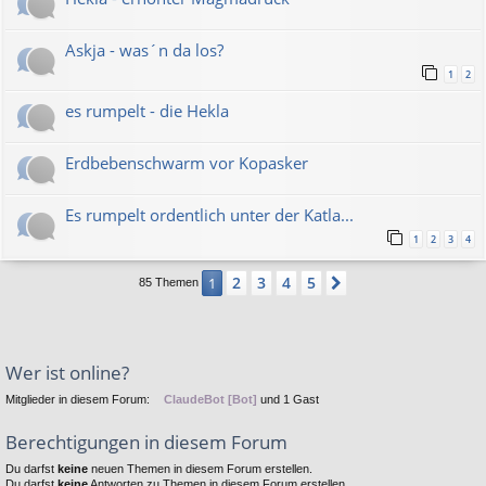
Askja - was´n da los?
1
2
es rumpelt - die Hekla
Erdbebenschwarm vor Kopasker
Es rumpelt ordentlich unter der Katla...
1
2
3
4
2
3
4
5
1
Nächste
85 Themen
Wer ist online?
Mitglieder in diesem Forum:
ClaudeBot [Bot]
und 1 Gast
Berechtigungen in diesem Forum
Du darfst
keine
neuen Themen in diesem Forum erstellen.
Du darfst
keine
Antworten zu Themen in diesem Forum erstellen.