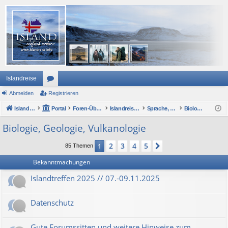
Islandreise
Abmelden
or
Registrieren
Islandreise
en
Portal
Foren-Übersicht
Islandreise Forum
Sprache, Politik, Gesellschaft und Wirtschaft
Biologie, Geologie, Vulkanologie
Biologie, Geologie, Vulkanologie
2
3
4
5
1
Nächste
85 Themen
Bekanntmachungen
Islandtreffen 2025 // 07.-09.11.2025
Datenschutz
Gute Forumssitten und weitere Hinweise zum