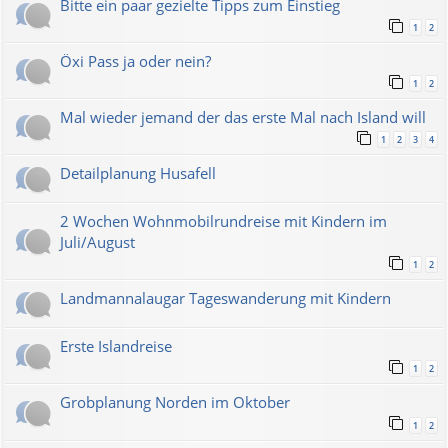
Bitte ein paar gezielte Tipps zum Einstieg
1
2
Öxi Pass ja oder nein?
1
2
Mal wieder jemand der das erste Mal nach Island will
1
2
3
4
Detailplanung Husafell
2 Wochen Wohnmobilrundreise mit Kindern im
Juli/August
1
2
Landmannalaugar Tageswanderung mit Kindern
Erste Islandreise
1
2
Grobplanung Norden im Oktober
1
2