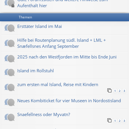
Aufenthalt hier
Themen
Ersttäter Island im Mai
Hilfe bei Routenplanung südl. Island + LML +
Snæfellsnes Anfang September
2025 nach den Westfjorden im Mitte bis Ende Juni
Island im Rollstuhl
zum ersten mal Island, Reise mit Kindern
1
2
3
Neues Kombiticket für vier Museen in Nordostisland
Snaefellness oder Myvatn?
1
2
3