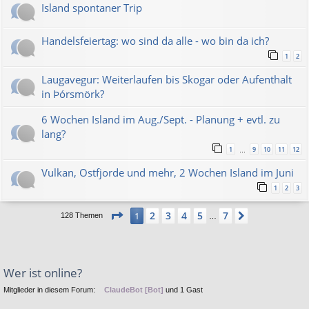
Island spontaner Trip
Handelsfeiertag: wo sind da alle - wo bin da ich?
1
2
Laugavegur: Weiterlaufen bis Skogar oder Aufenthalt
in Þórsmörk?
6 Wochen Island im Aug./Sept. - Planung + evtl. zu
lang?
1
9
10
11
12
…
Vulkan, Ostfjorde und mehr, 2 Wochen Island im Juni
1
2
3
Seite
1
von
7
2
3
4
5
7
1
Nächste
128 Themen
…
Wer ist online?
Mitglieder in diesem Forum:
ClaudeBot [Bot]
und 1 Gast