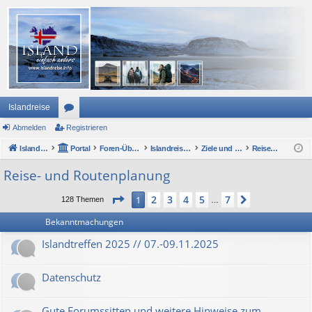
Islandreise
Abmelden
or
Registrieren
Islandreise
en
Portal
Foren-Übersicht
Islandreise Forum
Ziele und Sehenswertes - im Großen und Kleinen
Reise- und Routenplanung
Reise- und Routenplanung
Seite
1
von
7
2
3
4
5
7
1
Nächste
128 Themen
…
Bekanntmachungen
Islandtreffen 2025 // 07.-09.11.2025
Datenschutz
Gute Forumssitten und weitere Hinweise zum