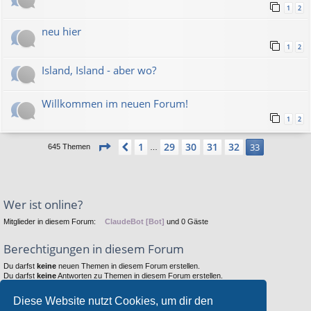
1
2
neu hier
1
2
Island, Island - aber wo?
Willkommen im neuen Forum!
1
2
Seite
33
von
33
1
29
30
31
32
Vorherige
33
645 Themen
…
Wer ist online?
Mitglieder in diesem Forum:
ClaudeBot [Bot]
und 0 Gäste
Berechtigungen in diesem Forum
Du darfst
keine
neuen Themen in diesem Forum erstellen.
Du darfst
keine
Antworten zu Themen in diesem Forum erstellen.
Du darfst deine Beiträge in diesem Forum
nicht
ändern.
Du darfst deine Beiträge in diesem Forum
nicht
löschen.
Diese Website nutzt Cookies, um dir den
Du darfst
keine
Dateianhänge in diesem Forum erstellen.