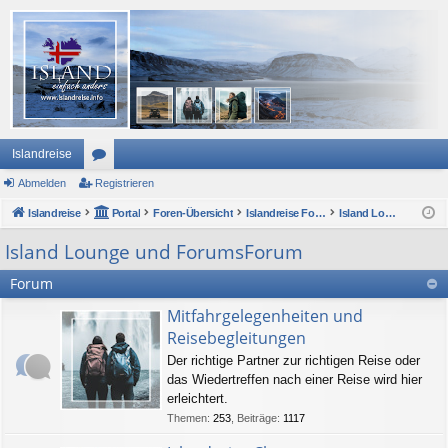
Islandreise
Abmelden
or
Registrieren
Islandreise
en
Portal
Foren-Übersicht
Islandreise Forum
Island Lounge und ForumsForum
Island Lounge und ForumsForum
Forum
Mitfahrgelegenheiten und
Reisebegleitungen
Der richtige Partner zur richtigen Reise oder
das Wiedertreffen nach einer Reise wird hier
erleichtert.
Themen
:
253
,
Beiträge
:
1117