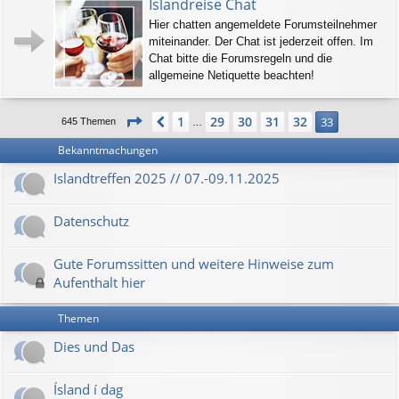
Islandreise Chat
Hier chatten angemeldete Forumsteilnehmer
miteinander. Der Chat ist jederzeit offen. Im
Chat bitte die Forumsregeln und die
allgemeine Netiquette beachten!
Seite
33
von
33
1
29
30
31
32
Vorherige
33
645 Themen
…
Bekanntmachungen
Islandtreffen 2025 // 07.-09.11.2025
Datenschutz
Gute Forumssitten und weitere Hinweise zum
Aufenthalt hier
Themen
Dies und Das
Ísland í dag