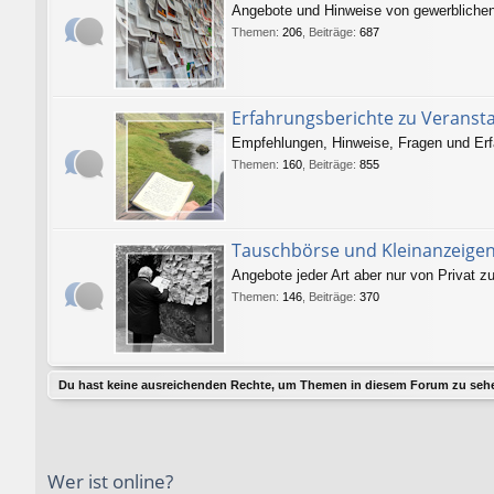
Angebote und Hinweise von gewerblichen V
Themen
:
206
,
Beiträge
:
687
Erfahrungsberichte zu Veranst
Empfehlungen, Hinweise, Fragen und Erf
Themen
:
160
,
Beiträge
:
855
Tauschbörse und Kleinanzeige
Angebote jeder Art aber nur von Privat zu
Themen
:
146
,
Beiträge
:
370
Du hast keine ausreichenden Rechte, um Themen in diesem Forum zu sehe
Wer ist online?