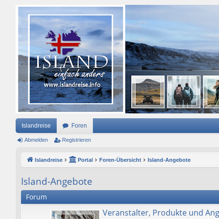
Islandreise
Foren
Abmelden
Registrieren
Islandreise
Portal
Foren-Übersicht
Island-Angebote
Island-Angebote
Forum
Veranstalter, Produkte und An