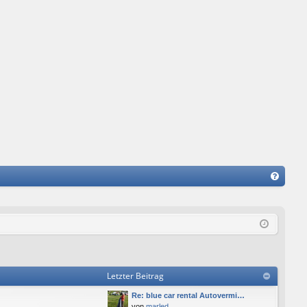
FA
Q
Letzter Beitrag
Re: blue car rental Autovermi…
von
marled